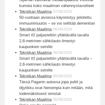
kumota koko maailman vähennystavoitteet
Tekniikan Maailma
07/08/2026
50-vuotiaan aivoissa käynnistyy piilotettu
immuunimuutos – se voi selittää dementian
Tekniikan Maailma
06/08/2026
Smart #2 paljastettiin yllättävällä tavalla
2,8-metrinen sähköauto ilmestyi
kaupunkien seinille
Tekniikan Maailma
06/08/2026
Smart #2 paljastettiin yllättävällä tavalla –
2,8-metrinen sähköauto ilmestyi
kaupunkien seinille
Tekniikan Maailma
06/08/2026
Tässä Paganin autossa jopa pultit ja
öljytikku ovat hienompia kuin mitään, mitä
todennäköisesti omistat
Tekniikan Maailma
06/08/2026