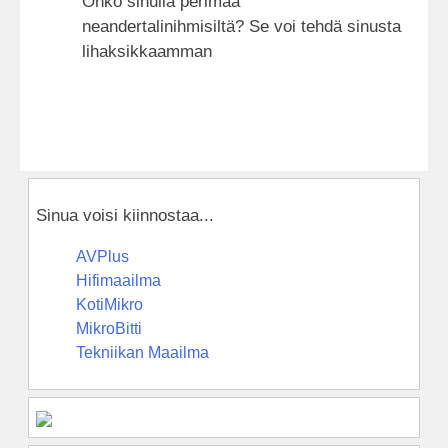
Onko sinulla perimää
neandertalinihmisiltä? Se voi tehdä sinusta
lihaksikkaamman
Sinua voisi kiinnostaa...
AVPlus
Hifimaailma
KotiMikro
MikroBitti
Tekniikan Maailma