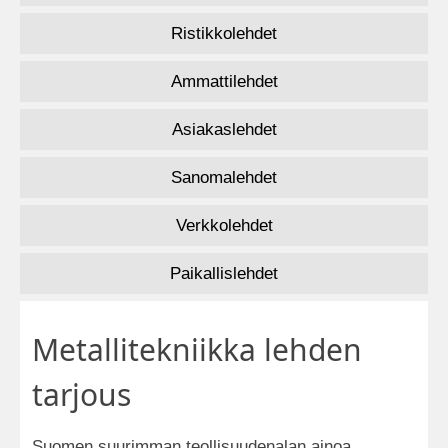
Ristikkolehdet
Ammattilehdet
Asiakaslehdet
Sanomalehdet
Verkkolehdet
Paikallislehdet
Metallitekniikka lehden
tarjous
Suomen suurimman teollisuudenalan ainoa