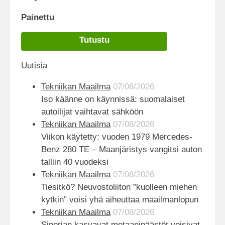
Painettu
Tutustu
Uutisia
Tekniikan Maailma
07/08/2026
Iso käänne on käynnissä: suomalaiset
autoilijat vaihtavat sähköön
Tekniikan Maailma
07/08/2026
Viikon käytetty: vuoden 1979 Mercedes-
Benz 280 TE – Maanjäristys vangitsi auton
talliin 40 vuodeksi
Tekniikan Maailma
07/08/2026
Tiesitkö? Neuvostoliiton ”kuolleen miehen
kytkin” voisi yhä aiheuttaa maailmanlopun
Tekniikan Maailma
07/08/2026
Siperian kasvavat metaanipäästöt voisivat