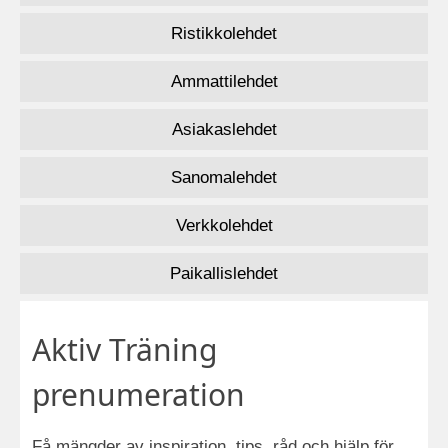
Ristikkolehdet
Ammattilehdet
Asiakaslehdet
Sanomalehdet
Verkkolehdet
Paikallislehdet
Aktiv Träning
prenumeration
Få mängder av inspiration, tips, råd och hjälp för