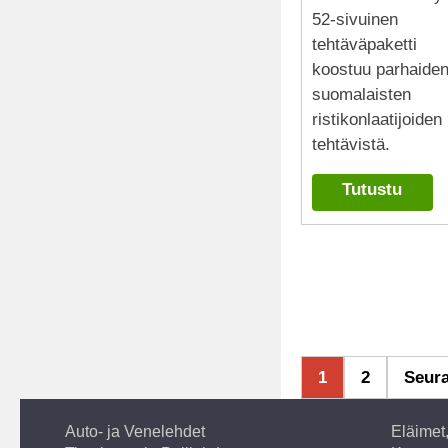
52-sivuinen
tehtäväpaketti
koostuu parhaide
suomalaisten
ristikonlaatijoiden
tehtävistä.
Tutustu
1
2
Seur
Auto- ja Venelehdet
Eläimet