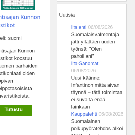
Uutisia
ntisajan Kunnon
istikot
06/08/2026
Iltalehti
Suomalais­valmentaja
eli: suomi
jätti yllättäen uuden
työnsä: ”Olen
ntisajan Kunnon
pahoillani”
stikot koostuu
Ilta-Sanomat
uomen parhaiden
06/08/2026
stikonlaatijoiden
Uusi käänne:
opivan
Infantinon mitta aivan
lppotasoisista
täynnä – tätä toimintaa
varistikoista.
ei suvaita enää
lainkaan
Tutustu
06/08/2026
Kauppalehti
Suomalainen
polkupyörätehdas alkoi