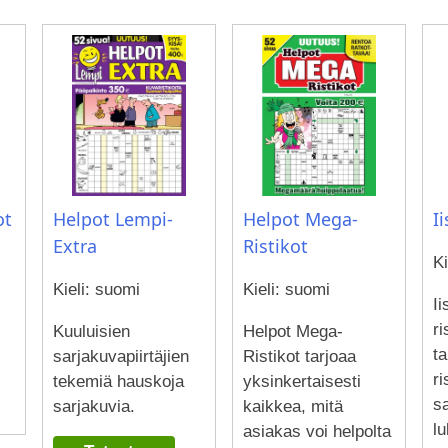
Helpot Lempi-
Helpot Mega-
ot
I
Extra
Ristikot
Ki
Kieli: suomi
Kieli: suomi
Ii
ri
Kuuluisien
Helpot Mega-
ta
sarjakuvapiirtäjien
Ristikot tarjoaa
ri
tekemiä hauskoja
yksinkertaisesti
s
sarjakuvia.
kaikkea, mitä
lu
asiakas voi helpolta