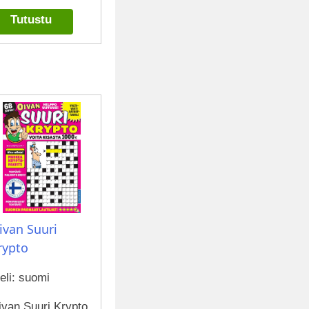
Tutustu
ivan Suuri
rypto
eli: suomi
ivan Suuri Krypto