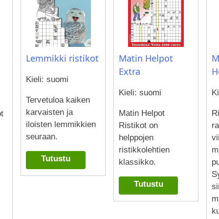
M
Matin Helpot
Lemmikki ristikot
H
Extra
Kieli: suomi
Ki
Kieli: suomi
Tervetuloa kaiken
karvaisten ja
Ri
Matin Helpot
t
iloisten lemmikkien
ra
Ristikot on
seuraan.
v
helppojen
mi
ristikkolehtien
Tutustu
pu
klassikko.
Sy
Tutustu
si
m
k