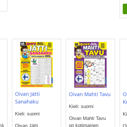
Oivan Jätti
O
Oivan Mahti Tavu
Sanahaku
K
Kieli: suomi
Kieli: suomi
Ki
Oivan Mahti Tavu
vä
on kotimainen
Oivan Jätti
O