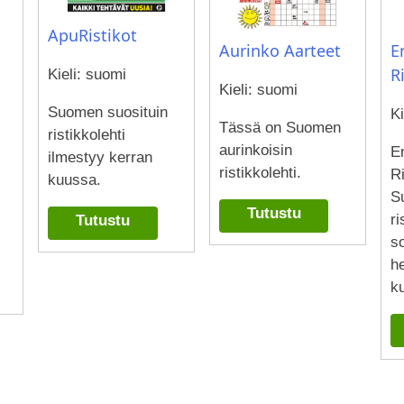
ApuRistikot
E
Aurinko Aarteet
R
Kieli: suomi
Kieli: suomi
Suomen suosituin
Ki
Tässä on Suomen
ristikkolehti
aurinkoisin
E
ilmestyy kerran
ristikkolehti.
Ri
kuussa.
S
Tutustu
ri
Tutustu
s
he
ku