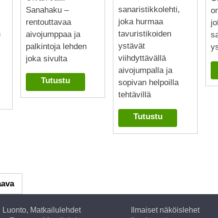
sanaristikkolehti,
Sanahaku –
on
joka hurmaa
rentouttavaa
j
n
tavuristikoiden
aivojumppaa ja
sa
ystävät
palkintoja lehden
y
viihdyttävällä
joka sivulta
aivojumpalla ja
Tutustu
sopivan helpoilla
tehtävillä
Tutustu
aava
, Luonto, Matkailulehdet
Ilmaiset näköislehet