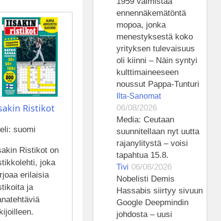
1959 valmistaa
ennennäkemätöntä
mopoa, jonka
menestyksestä koko
yrityksen tulevaisuus
oli kiinni – Näin syntyi
kulttimaineeseen
noussut Pappa-Tunturi
Ilta-Sanomat
isakin Ristikot
06/08/2026
Media: Ceutaan
eli: suomi
suunnitellaan nyt uutta
rajanylitystä – voisi
sakin Ristikot on
tapahtua 15.8.
stikkolehti, joka
06/08/2026
Tivi
rjoaa erilaisia
Nobelisti Demis
stikoita ja
Hassabis siirtyy sivuun
anatehtäviä
Google Deepmindin
kijoilleen.
johdosta – uusi