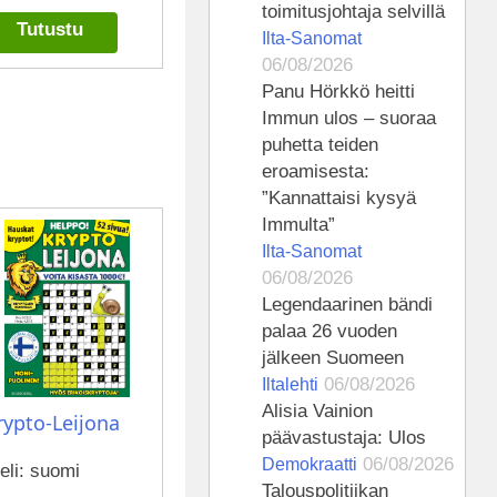
toimitusjohtaja selvillä
Tutustu
Ilta-Sanomat
06/08/2026
Panu Hörkkö heitti
Immun ulos – suoraa
puhetta teiden
eroamisesta:
”Kannattaisi kysyä
Immulta”
Ilta-Sanomat
06/08/2026
Legendaarinen bändi
palaa 26 vuoden
jälkeen Suomeen
06/08/2026
Iltalehti
Alisia Vainion
rypto-Leijona
päävastustaja: Ulos
06/08/2026
Demokraatti
eli: suomi
Talouspolitiikan