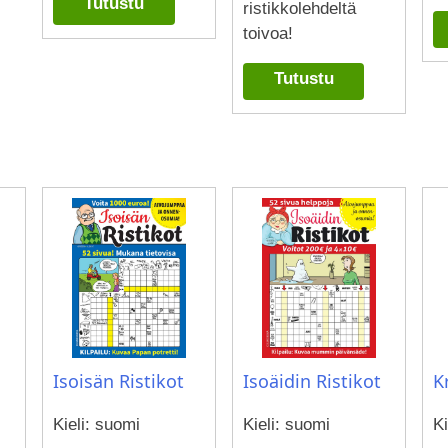
Tutustu
ristikkolehdeltä
toivoa!
Tutustu
Isoäidin Ristikot
K
Isoisän Ristikot
Kieli: suomi
Ki
Kieli: suomi