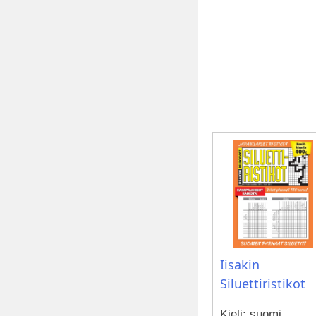
Iisakin
Siluettiristikot
Kieli: suomi