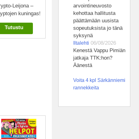
ypto-Leijona –
arvointineuvosto
kehottaa hallitusta
yptojen kuningas!
päättämään uusista
Tutustu
sopeutuksista jo tänä
syksynä
06/08/2026
Iltalehti
Kenestä Vappu Pimiän
jatkaja TTK:hon?
Äänestä
Voita 4 kpl Särkänniemi
rannekkeita