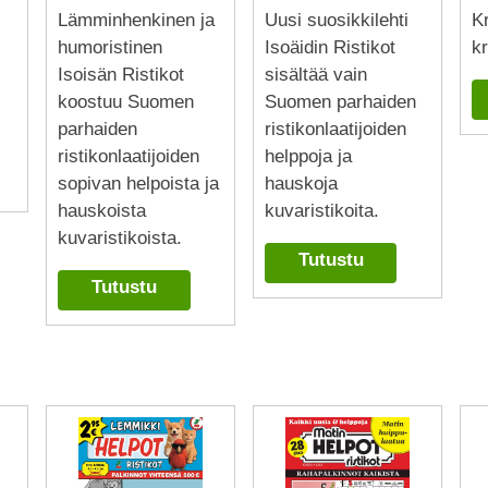
Uusi suosikkilehti
Kr
Lämminhenkinen ja
.
Isoäidin Ristikot
kr
humoristinen
sisältää vain
Isoisän Ristikot
Suomen parhaiden
koostuu Suomen
ristikonlaatijoiden
parhaiden
helppoja ja
ristikonlaatijoiden
hauskoja
sopivan helpoista ja
kuvaristikoita.
hauskoista
kuvaristikoista.
Tutustu
Tutustu