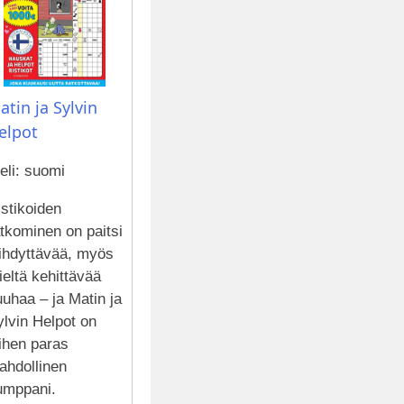
atin ja Sylvin
elpot
eli: suomi
stikoiden
tkominen on paitsi
iihdyttävää, myös
eltä kehittävää
uhaa – ja Matin ja
lvin Helpot on
ihen paras
ahdollinen
umppani.