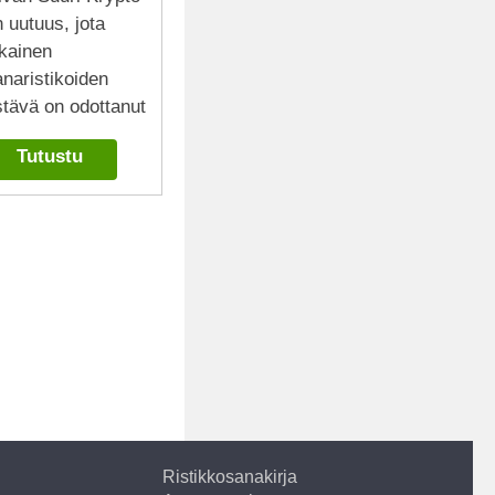
 uutuus, jota
okainen
naristikoiden
stävä on odottanut
Tutustu
Ristikkosanakirja