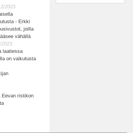
12/2023
aisella
utusta - Erkki
sivustot, joilla
 pääsee vähällä
/2023
a laatiessa
lla on vaikutusta
tijan
 Eevan ristikon
ta