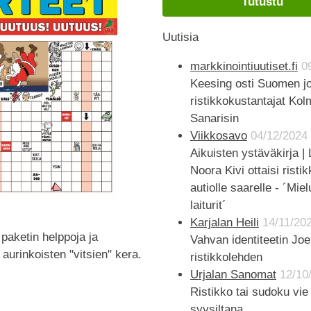
Tutustu
Uutisia
markkinointiuutiset.fi
0
Keesing osti Suomen j
ristikkokustantajat Kolm
Sanarisin
Viikkosavo
04/12/2024
Aikuisten ystäväkirja |
Noora Kivi ottaisi rist
autiolle saarelle - ´Miel
laiturit´
Karjalan Heili
14/11/20
 paketin helppoja ja
Vahvan identiteetin Jo
 aurinkoisten "vitsien" kera.
ristikkolehden
Urjalan Sanomat
12/10
Ristikko tai sudoku vie
syysiltana