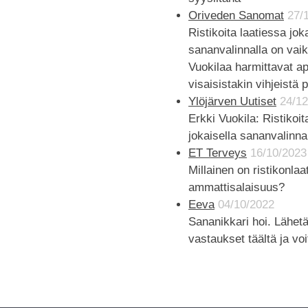
Oriveden Sanomat
27/
Ristikoita laatiessa jok
sananvalinnalla on vaik
Vuokilaa harmittavat apu
visaisistakin vihjeistä
Ylöjärven Uutiset
24/12
Erkki Vuokila: Ristikoit
jokaisella sananvalinna
ET Terveys
16/10/2023
Millainen on ristikonlaa
ammattisalaisuus?
Eeva
04/10/2022
Sananikkari hoi. Lähetä
vastaukset täältä ja voi