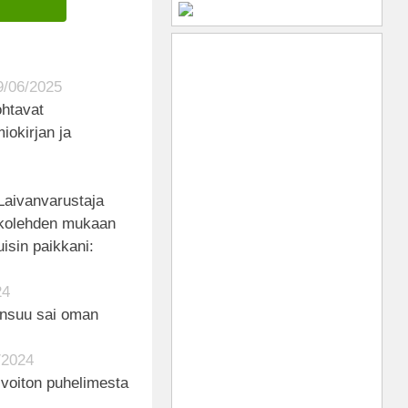
9/06/2025
ohtavat
iokirjan ja
 Laivanvarustaja
ikkolehden mukaan
uisin paikkani:
24
ensuu sai oman
/2024
 voiton puhelimesta