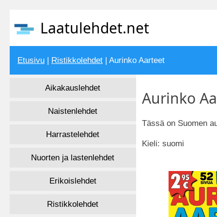
Laatulehdet.net
Etusivu
|
Ristikkolehdet
| Aurinko Aarteet
Aikakauslehdet
Aurinko Aa
Naistenlehdet
Tässä on Suomen auri
Harrastelehdet
Kieli: suomi
Nuorten ja lastenlehdet
Erikoislehdet
Ristikkolehdet