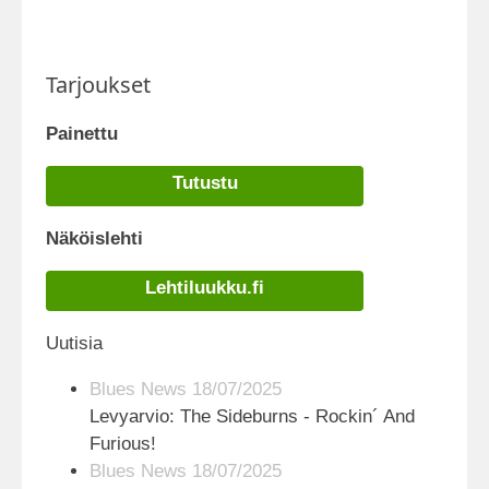
Tarjoukset
Painettu
Tutustu
Näköislehti
Lehtiluukku.fi
Uutisia
Blues News 18/07/2025
Levyarvio: The Sideburns - Rockin´ And
Furious!
Blues News 18/07/2025