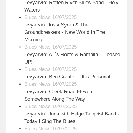
Levyarvio: Rotten River Blues Band - Holy
Waters
Blues News 16/07/2025
levyarvio: Jussi Syren & The
Groundbreakers - New World In The
Morning
Blues News 16/07/2025
Levyarvio: AT´s Roots & Ramblin´ - Teased
UP!
Blues News 16/07/2025
Levyarvio: Ben Granfelt - It´s Personal
Blues News 16/07/2025
Levyarvio: Creek Road Eleven -
Somewhere Along The Way
Blues News 16/07/2025
levyarvio: Unna with Helge Tallqvist Band -
Today I Sing The Blues
Blues News 16/07/2025