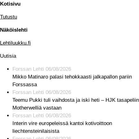
Kotisivu
Tutustu
Näköislehti
Lehtiluukku.fi
Uutisia
Forssan Lehti 06/08/2026
Mikko Matinaro palasi tehokkaasti jalkapallon pariin
Forssassa
Forssan Lehti 06/08/2026
Teemu Pukki tuli vaihdosta ja iski heti – HJK tasapeliin
Motherwelliä vastaan
Forssan Lehti 06/08/2026
Interin vire europeleissä kantoi kotivoittoon
liechtensteinilaisista
Forssan Lehti 06/08/2026