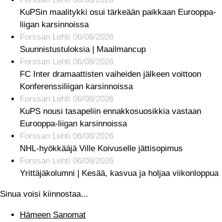
KuPSin maalitykki osui tärkeään paikkaan Eurooppa-
liigan karsinnoissa
Forssan Lehti 06/08/2026
Suunnistustuloksia | Maailmancup
Forssan Lehti 06/08/2026
FC Inter dramaattisten vaiheiden jälkeen voittoon
Konferenssiliigan karsinnoissa
Forssan Lehti 06/08/2026
KuPS nousi tasapeliin ennakkosuosikkia vastaan
Eurooppa-liigan karsinnoissa
Forssan Lehti 06/08/2026
NHL-hyökkääjä Ville Koivuselle jättisopimus
Forssan Lehti 06/08/2026
Yrittäjäkolumni | Kesää, kasvua ja holjaa viikonloppua
Sinua voisi kiinnostaa...
Hämeen Sanomat