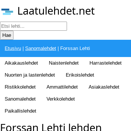
Laatulehdet.net
Etusivu
|
Sanomalehdet
| Forssan Lehti
Aikakauslehdet
Naistenlehdet
Harrastelehdet
Nuorten ja lastenlehdet
Erikoislehdet
Ristikkolehdet
Ammattilehdet
Asiakaslehdet
Sanomalehdet
Verkkolehdet
Paikallislehdet
Forssan Lehti lehden