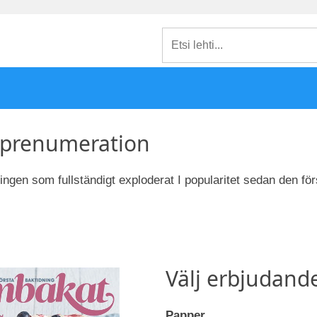
prenumeration
ngen som fullständigt exploderat I popularitet sedan den fö
Välj erbjudand
Papper