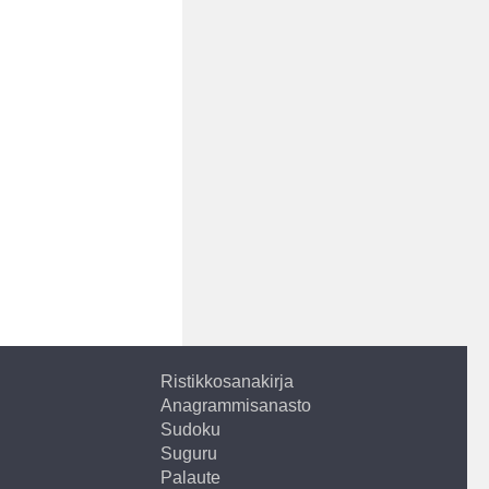
Ristikkosanakirja
Anagrammisanasto
Sudoku
Suguru
Palaute