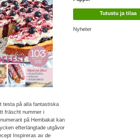
Tutustu ja tilaa
Nyheter
 testa på alla fantastiska
ytt fräscht nummer i
enumerant på Hembakat kan
tycken efterlängtade utgåvor
ecept Inspireras av de