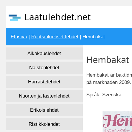
Laatulehdet.net
Etusivu
|
Ruotsinkieliset lehdet
| Hembakat
Aikakauslehdet
Hembakat 
Naistenlehdet
Hembakat är baktidni
Harrastelehdet
på marknaden 2009.
Språk: Svenska
Nuorten ja lastenlehdet
Erikoislehdet
Ristikkolehdet