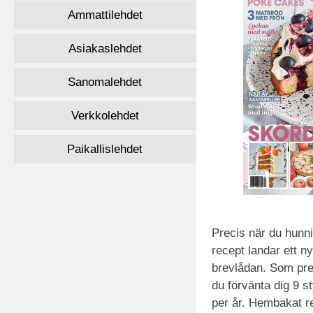
Ammattilehdet
Asiakaslehdet
Sanomalehdet
Verkkolehdet
Paikallislehdet
Precis när du hunnit
recept landar ett n
brevlådan. Som pr
du förvänta dig 9 s
per år. Hembakat r