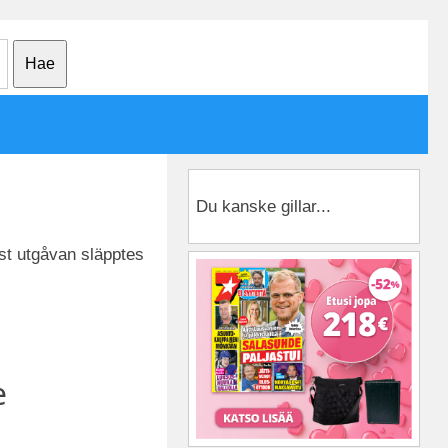
Du kanske gillar...
rst utgåvan släpptes
e