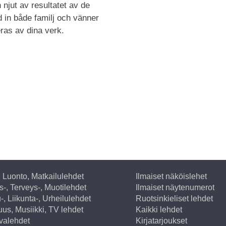
 njut av resultatet av de
 in både familj och vänner
ras av dina verk.
, Luonto, Matkailulehdet
Ilmaiset näköislehet
-, Terveys-, Muotilehdet
Ilmaiset näytenumerot
-, Liikunta-, Urheilulehdet
Ruotsinkieliset lehdet
suus, Musiikki, TV lehdet
Kaikki lehdet
valehdet
Kirjatarjoukset