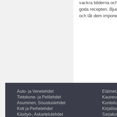
vackra bilderna och
goda recepten. Bjud
och låt dem impone
Auto- ja Venelehdet
Eläimet
Tietokone- ja Pelilehdet
Kauneus
Asuminen, Sisustuslehdet
Kuntoilu
Koti ja Perhelehdet
Kirjalli
Käsityö-, Askartelulehdet
Sarjaku