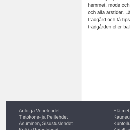
hemmet, mode och 
och alla årstider.
trädgård och få tips 
trädgården eller ba
Auto- ja Venelehdet
Eläimet
Tietokone- ja Pelilehdet
Kauneus
Asuminen, Sisustuslehdet
Kuntoilu
Koti ja Perhelehdet
Kirjalli