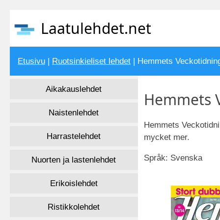
Laatulehdet.net
Etusivu
|
Ruotsinkieliset lehdet
| Hemmets Veckotidnin
Aikakauslehdet
Hemmets V
Naistenlehdet
Hemmets Veckotidnin
Harrastelehdet
mycket mer.
Språk: Svenska
Nuorten ja lastenlehdet
Erikoislehdet
Ristikkolehdet