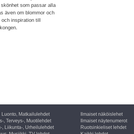
skönhet som passar alla
 Läs även om blommor och
och inspiration till
lkongen.
, Luonto, Matkailulehdet
Ilmaiset näköislehet
-, Terveys-, Muotilehdet
Ilmaiset näytenumerot
-, Liikunta-, Urheilulehdet
Ruotsinkieliset lehdet
suus, Musiikki, TV lehdet
Kaikki lehdet