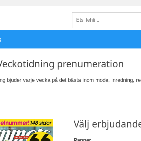
g
eckotidning prenumeration
g bjuder varje vecka på det bästa inom mode, inredning, re
Välj erbjudand
Papper