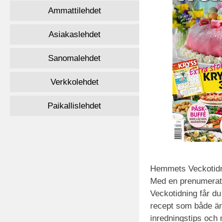
Ammattilehdet
Asiakaslehdet
Sanomalehdet
Verkkolehdet
Paikallislehdet
Hemmets Veckotidni
Med en prenumera
Veckotidning får d
recept som både är
inredningstips och m