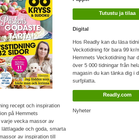
Tutustu ja tilaa
Digital
Hos Readly kan du läsa tid
Veckotidning för bara 99 kr/
Hemmets Veckotidning har du 
över 5 000 tidningar från hel
magasin du kan tänka dig i di
surfplatta.
Readly.com
ng recept och inspiration
Nyheter
tion på Hemmets
u varje vecka massor av
 lättlagade och goda, smarta
assor av inspiration till