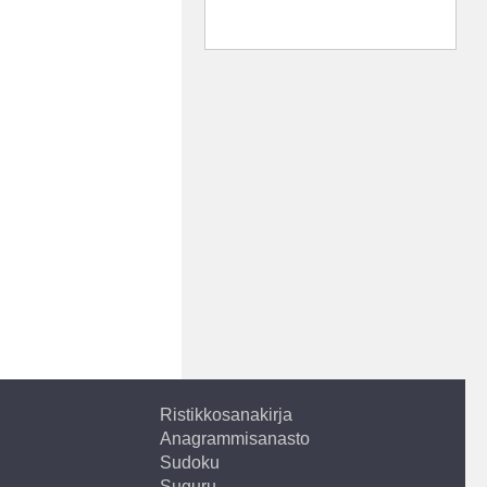
Ristikkosanakirja
Anagrammisanasto
Sudoku
Suguru