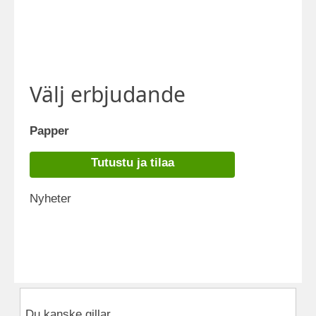
Välj erbjudande
Papper
Tutustu ja tilaa
Nyheter
Du kanske gillar...