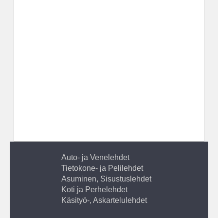
Auto- ja Venelehdet
Tietokone- ja Pelilehdet
Asuminen, Sisustuslehdet
Koti ja Perhelehdet
Käsityö-, Askartelulehdet