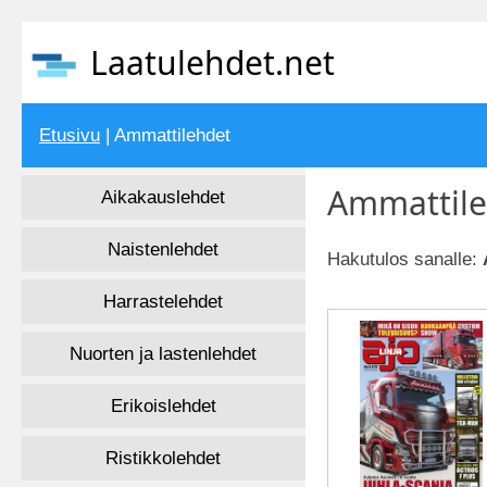
Laatulehdet.net
Etusivu
| Ammattilehdet
Ammattile
Aikakauslehdet
Naistenlehdet
Hakutulos sanalle:
Harrastelehdet
Nuorten ja lastenlehdet
Erikoislehdet
Ristikkolehdet