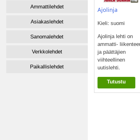
Ammattilehdet
Ajolinja
Asiakaslehdet
Kieli: suomi
Ajolinja lehti on
Sanomalehdet
ammatti- liikentee
Verkkolehdet
ja päättäjien
viihteellinen
Paikallislehdet
uutislehti.
Tutustu