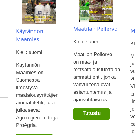
Maatilan Pellervo
M
Käytännön
Maamies
Kieli: suomi
Ki
Kieli: suomi
Maatilan Pellervo
M
on maa- ja
ju
Käytännön
metsätaloustuottajan
v
Maamies on
ammattilehti, jonka
2
Suomessa
vahvuutena ovat
V
ilmestyvä
asiantuntemus ja
pr
maatalousyrittäjien
ajankohtaisuus.
il
ammattilehti, jota
jo
julkaisevat
Tutustu
v
Agrologien Liitto ja
pä
ProAgria.
jo