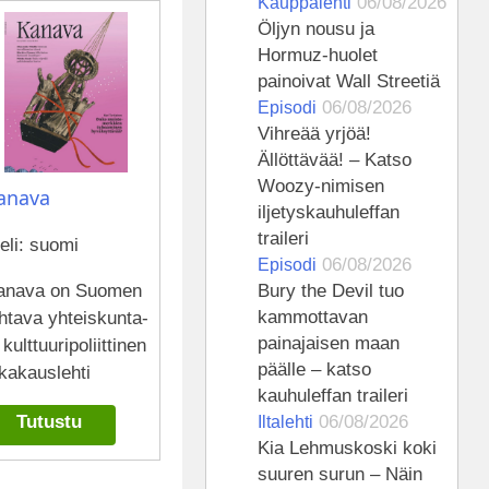
06/08/2026
Kauppalehti
Öljyn nousu ja
Hormuz-huolet
painoivat Wall Streetiä
06/08/2026
Episodi
Vihreää yrjöä!
Ällöttävää! – Katso
Woozy-nimisen
anava
iljetyskauhuleffan
traileri
eli: suomi
06/08/2026
Episodi
anava on Suomen
Bury the Devil tuo
kammottavan
htava yhteiskunta-
painajaisen maan
 kulttuuripoliittinen
päälle – katso
kakauslehti
kauhuleffan traileri
Tutustu
06/08/2026
Iltalehti
Kia Lehmuskoski koki
suuren surun – Näin