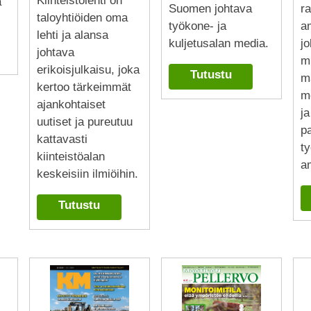
Kiinteistölehti on
a
Suomen johtava
ra
taloyhtiöiden oma
työkone- ja
am
lehti ja alansa
kuljetusalan media.
j
johtava
m
erikoisjulkaisu, joka
Tutustu
m
kertoo tärkeimmät
m
ajankohtaiset
j
uutiset ja pureutuu
p
kattavasti
ty
kiinteistöalan
am
keskeisiin ilmiöihin.
Tutustu