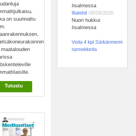
udanluja
Iisalmessa
mattijulkaisu,
06/08/2026
Iltalehti
oka on suunnattu
Nuori hukkui
m.
Iisalmessa
aanrakennuksen,
etsäkoneurakoinnin
Voita 4 kpl Särkänniemi
a maatalouden
rannekkeita
arissa
öskenteleville
mattilaisille.
Tutustu