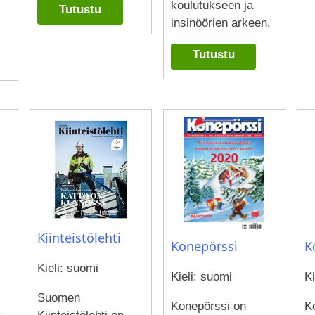
koulutukseen ja
Tutustu
insinöörien arkeen.
Tutustu
Kiinteistölehti
Konepörssi
K
Kieli: suomi
Kieli: suomi
Ki
Suomen
Konepörssi on
K