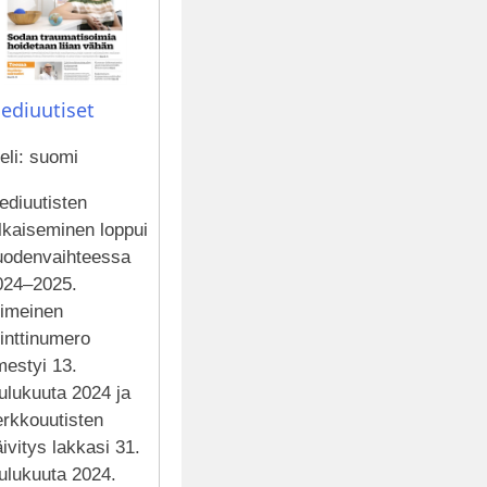
ediuutiset
eli: suomi
ediuutisten
lkaiseminen loppui
uodenvaihteessa
024–2025.
iimeinen
inttinumero
mestyi 13.
ulukuuta 2024 ja
erkkouutisten
ivitys lakkasi 31.
ulukuuta 2024.