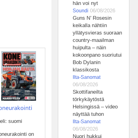
hän voi nyt
06/08/2026
Soundi
Guns N’ Rosesin
keikalla nähtiin
yllätysvieras suoraan
country-maailman
huipulta – näin
kokoonpano suoriutui
Bob Dylanin
klassikosta
Ilta-Sanomat
06/08/2026
Skottifaneilta
törkykäytöstä
Helsingissä – video
oneurakointi
näyttää tuhon
eli: suomi
Ilta-Sanomat
06/08/2026
oneurakointi on
Nuori hukkui