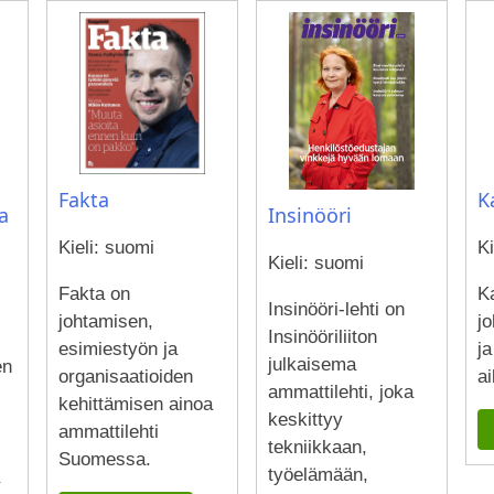
Fakta
K
Insinööri
a
Kieli: suomi
Ki
Kieli: suomi
Fakta on
K
Insinööri-lehti on
johtamisen,
jo
Insinööriliiton
esimiestyön ja
ja
julkaisema
en
organisaatioiden
ai
ammattilehti, joka
kehittämisen ainoa
keskittyy
ammattilehti
tekniikkaan,
Suomessa.
työelämään,