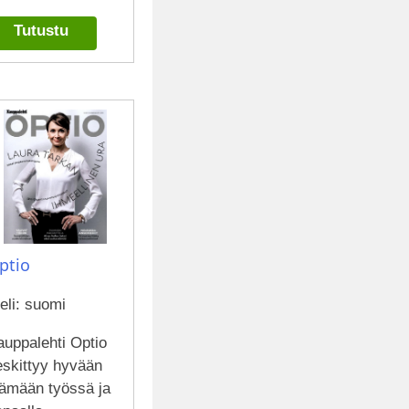
Tutustu
ptio
eli: suomi
auppalehti Optio
eskittyy hyvään
lämään työssä ja