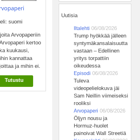
rvopaperi
Uutisia
eli: suomi
06/08/2026
Iltalehti
joita Arvopaperiin
Trump hyökkää jälleen
Arvopaperi kertoo
syntymä­kansalaisuutta
oka kuukausi,
vastaan – Edellinen
ihin kannattaa
yritys torpattiin
oikeudessa
joittaa ja mihin ei.
06/08/2026
Episodi
Tutustu
Tuleva
videopelielokuva jäi
Sam Neillin viimeiseksi
rooliksi
06/08/2026
Arvopaperi
Öljyn nousu ja
Hormuz-huolet
painoivat Wall Streetiä