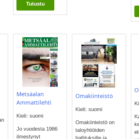
Tutustu
O
Metsäalan
Omakiinteistö
Ammattilehti
Ki
Kieli: suomi
Kieli: suomi
K
an
Omakiinteistö on
k
Jo vuodesta 1986
taloyhtiöiden
e
ilmestynyt
hallituksille ja