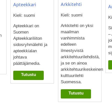
Arkkitehti
Apteekkari
A
Kieli: suomi
Kieli: suomi
Ki
Arkkitehti on yksi
Apteekkari on
Si
maailman
Suomen
– 
n
vanhimmista
Apteekkariliiton
j
edelleen
sidosryhmälehti ja
m
ilmestyvistä
apteekkialan
si
arkkitehtuurilehdistä,
johtava
ja se on ainoa
päättäjämedia.
arkkitehtuurikeskeinen
Tutustu
kulttuurilehti
Suomessa.
Tutustu