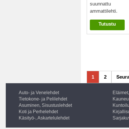
suunnattu
ammattilehti.
Tutustu
1
2
Seur
Auto- ja Venelehdet
Eläimet
Tietokone- ja Pelilehdet
Kauneus
Asuminen, Sisustuslehdet
Kuntoilu
Koti ja Perhelehdet
Kirjalli
Käsityö-, Askartelulehdet
Sarjaku