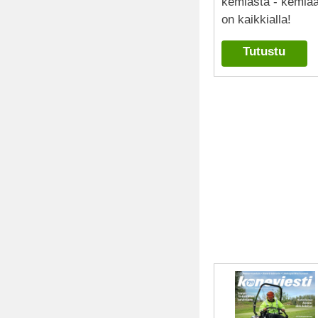
kemiasta - kemia
on kaikkialla!
Tutustu