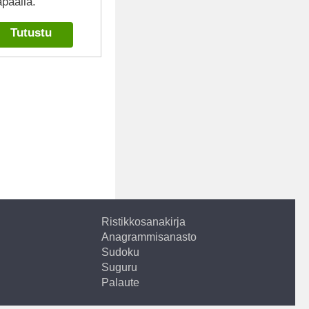
paalla.
Tutustu
Ristikkosanakirja
Anagrammisanasto
Sudoku
Suguru
Palaute