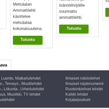
va
Metsäalan
isännöitsijöille
Ammattilehti
suunnattu
käsittelee
ammattilehti.
metsäalaa
Tutustu
kokonaisuutena.
Tutustu
aava
, Luonto, Matkailulehdet
Ilmaiset näköislehet
-, Terveys-, Muotilehdet
Ilmaiset näytenumerot
-, Liikunta-, Urheilulehdet
Ruotsinkieliset lehdet
suus, Musiikki, TV lehdet
Kaikki lehdet
valehdet
Kirjatarjoukset