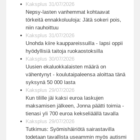
Kaksplus 31/07/2026
Nepsy-lasten vanhemmat kohtaavat
törkeitä ennakkoluuloja: Jätä sokeri pois,
niin rauhoittuu
Kaksplus 31/07/2026
Unohda kiire kauppareissuilla - lapsi oppii
hyödyllisiä taitoja ruokaostoksilla
Kaksplus 30/07/2026
Uusien ekaluokkalaisten määrä on
vähentynyt - koulutaipaleensa aloittaa tänä
syksynä 50 000 lasta
Kaksplus 29/07/2026
Kun tilille jäi kaksi euroa laskujen
maksamisen jälkeen, Jonna päätti toimia -
tienasi yli 700 euroa kekseliäällä tavalla
Kaksplus 29/07/2026
Tutkimus: Syömishäiriötä sairastavilla
todetaan tavallista useammin myös autismi