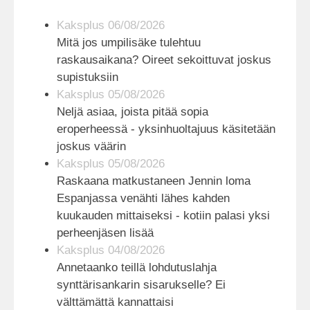
Kaksplus 06/08/2026
Mitä jos umpilisäke tulehtuu
raskausaikana? Oireet sekoittuvat joskus
supistuksiin
Kaksplus 05/08/2026
Neljä asiaa, joista pitää sopia
eroperheessä - yksinhuoltajuus käsitetään
joskus väärin
Kaksplus 05/08/2026
Raskaana matkustaneen Jennin loma
Espanjassa venähti lähes kahden
kuukauden mittaiseksi - kotiin palasi yksi
perheenjäsen lisää
Kaksplus 04/08/2026
Annetaanko teillä lohdutuslahja
synttärisankarin sisarukselle? Ei
välttämättä kannattaisi