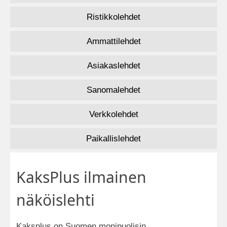
Ristikkolehdet
Ammattilehdet
Asiakaslehdet
Sanomalehdet
Verkkolehdet
Paikallislehdet
KaksPlus ilmainen
näköislehti
Kaksplus on Suomen monipuolisin