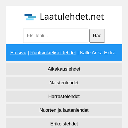
Laatulehdet.net
Etusivu
|
Ruotsinkieliset lehdet
| Kalle Anka Extra
Aikakauslehdet
Naistenlehdet
Harrastelehdet
Nuorten ja lastenlehdet
Erikoislehdet