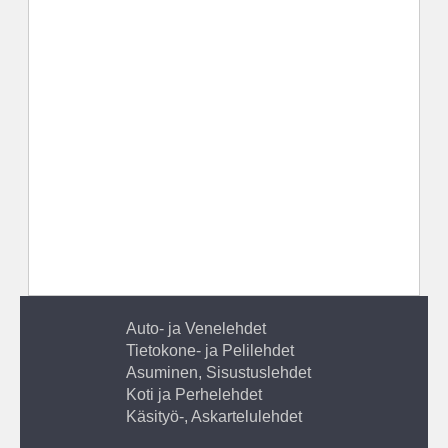
Auto- ja Venelehdet
Tietokone- ja Pelilehdet
Asuminen, Sisustuslehdet
Koti ja Perhelehdet
Käsityö-, Askartelulehdet