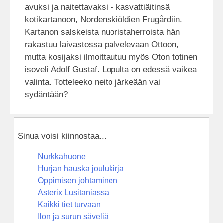
avuksi ja naitettavaksi - kasvattiäitinsä
kotikartanoon, Nordenskiöldien Frugårdiin.
Kartanon salskeista nuoristaherroista hän
rakastuu laivastossa palvelevaan Ottoon,
mutta kosijaksi ilmoittautuu myös Oton totinen
isoveli Adolf Gustaf. Lopulta on edessä vaikea
valinta. Totteleeko neito järkeään vai
sydäntään?
Sinua voisi kiinnostaa...
Nurkkahuone
Hurjan hauska joulukirja
Oppimisen johtaminen
Asterix Lusitaniassa
Kaikki tiet turvaan
Ilon ja surun säveliä