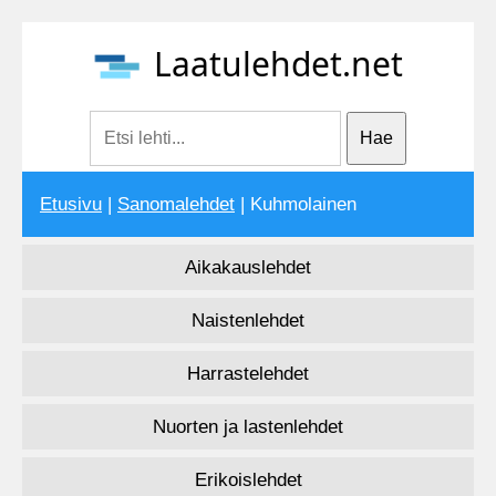
Laatulehdet.net
Etusivu
|
Sanomalehdet
| Kuhmolainen
Aikakauslehdet
Naistenlehdet
Harrastelehdet
Nuorten ja lastenlehdet
Erikoislehdet