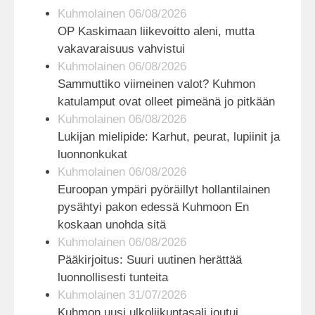
Kuhmolainen 06/08/2026
OP Kaskimaan liikevoitto aleni, mutta
vakavaraisuus vahvistui
Kuhmolainen 06/08/2026
Sammuttiko viimeinen valot? Kuhmon
katulamput ovat olleet pimeänä jo pitkään
Kuhmolainen 06/08/2026
Lukijan mielipide: Karhut, peurat, lupiinit ja
luonnonkukat
Kuhmolainen 06/08/2026
Euroopan ympäri pyöräillyt hollantilainen
pysähtyi pakon edessä Kuhmoon En
koskaan unohda sitä
Kuhmolainen 06/08/2026
Pääkirjoitus: Suuri uutinen herättää
luonnollisesti tunteita
Kuhmolainen 31/07/2026
Kuhmon uusi ulkoliikuntasali joutui