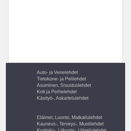
Auto- ja Venelehdet
Tietokone- ja Pelilehdet
Asuminen, Sisustuslehdet
Koti ja Perhelehdet
Käsityö-, Askartelulehdet
Eläimet, Luonto, Matkailulehdet
Kauneus-, Terveys-, Muotilehdet
Kuntoilu-, Liikunta-, Urheilulehdet