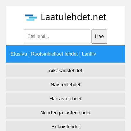
Laatulehdet.net
Etusivu
|
Ruotsinkieliset lehdet
| Lantliv
Aikakauslehdet
Naistenlehdet
Harrastelehdet
Nuorten ja lastenlehdet
Erikoislehdet