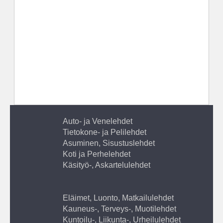
Auto- ja Venelehdet
Tietokone- ja Pelilehdet
Asuminen, Sisustuslehdet
Koti ja Perhelehdet
Käsityö-, Askartelulehdet
Eläimet, Luonto, Matkailulehdet
Kauneus-, Terveys-, Muotilehdet
Kuntoilu-, Liikunta-, Urheilulehdet