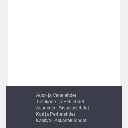
Auto- ja Venelehdet
Tietokone- ja Pelilehdet
Asuminen, Sisustuslehdet
Koti ja Perhelehdet
Käsityö-, Askartelulehdet