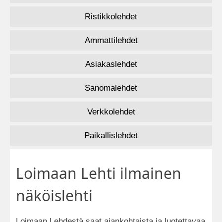
Ristikkolehdet
Ammattilehdet
Asiakaslehdet
Sanomalehdet
Verkkolehdet
Paikallislehdet
Loimaan Lehti ilmainen
näköislehti
Loimaan Lehdestä saat ajankohtaista ja luotettavaa