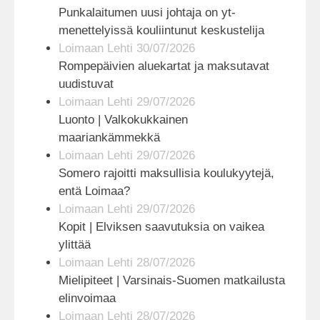
Punkalaitumen uusi johtaja on yt-
menettelyissä kouliintunut keskustelija
Loimaan Lehti 30/07/2026
Rompepäivien aluekartat ja maksutavat
uudistuvat
Loimaan Lehti 29/07/2026
Luonto | Valkokukkainen
maariankämmekkä
Loimaan Lehti 29/07/2026
Somero rajoitti maksullisia koulukyytejä,
entä Loimaa?
Loimaan Lehti 29/07/2026
Kopit | Elviksen saavutuksia on vaikea
ylittää
Loimaan Lehti 28/07/2026
Mielipiteet | Varsinais-Suomen matkailusta
elinvoimaa
Loimaan Lehti 28/07/2026