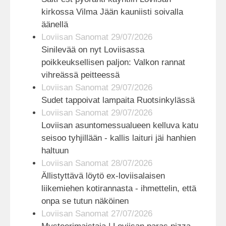
kirkossa Vilma Jään kauniisti soivalla
äänellä
Loviisan Sanomat 29/07/2026
Sinilevää on nyt Loviisassa
poikkeuksellisen paljon: Valkon rannat
vihreässä peitteessä
Loviisan Sanomat 29/07/2026
Sudet tappoivat lampaita Ruotsinkylässä
Loviisan Sanomat 29/07/2026
Loviisan asuntomessualueen kelluva katu
seisoo tyhjillään - kallis laituri jäi hanhien
haltuun
Loviisan Sanomat 28/07/2026
Ällistyttävä löytö ex-loviisalaisen
liikemiehen kotirannasta - ihmettelin, että
onpa se tutun näköinen
Loviisan Sanomat 27/07/2026