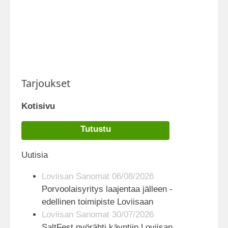
Tarjoukset
Kotisivu
Tutustu
Uutisia
Loviisan Sanomat 06/08/2026
Porvoolaisyritys laajentaa jälleen -
edellinen toimipiste Loviisaan
Loviisan Sanomat 30/07/2026
SaltFest pyörähti käyntiin Loviisan