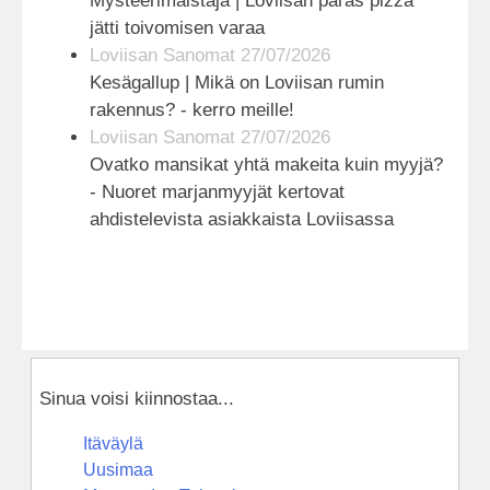
Mysteerimaistaja | Loviisan paras pizza
jätti toivomisen varaa
Loviisan Sanomat 27/07/2026
Kesägallup | Mikä on Loviisan rumin
rakennus? - kerro meille!
Loviisan Sanomat 27/07/2026
Ovatko mansikat yhtä makeita kuin myyjä?
- Nuoret marjanmyyjät kertovat
ahdistelevista asiakkaista Loviisassa
Sinua voisi kiinnostaa...
Itäväylä
Uusimaa