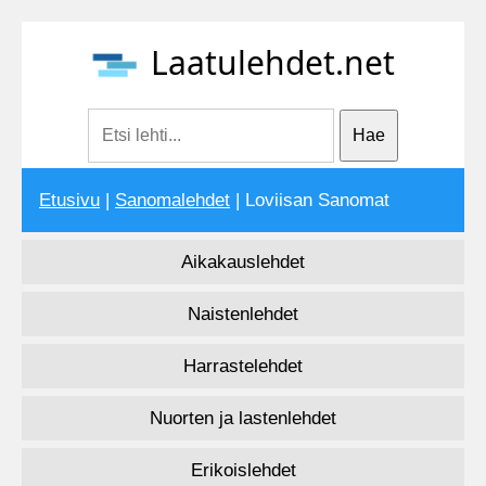
Laatulehdet.net
Etusivu
|
Sanomalehdet
| Loviisan Sanomat
Aikakauslehdet
Naistenlehdet
Harrastelehdet
Nuorten ja lastenlehdet
Erikoislehdet