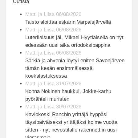
Uutisia
Matti ja Liisa 06/08/2026
Taisto aloittaa eskarin Varpaisjärvellä
Matti ja Liisa 06/08/2026
Luterilaisuus jäi, Mikael Hyytiäisellä on nyt
edessään uusi aika ortodoksipappina
Matti ja Liisa 06/08/2026
Särkiä ja ahvenia löytyi eniten Savonjärven
tämän kesän ensimmäisessä
koekalastuksessa
Matti ja Liisa 31/07/2026
Konna Nokinen haukkui, Jokke-karhu
pyörähteli muristen
Matti ja Liisa 30/07/2026
Kaviokoski Ranchin yrittäjä hyppäsi
täysipäiväiseksi yrittäjäksi kolme vuotta
sitten - nyt hevostilalle rakennettiin uusi
vierasmaja