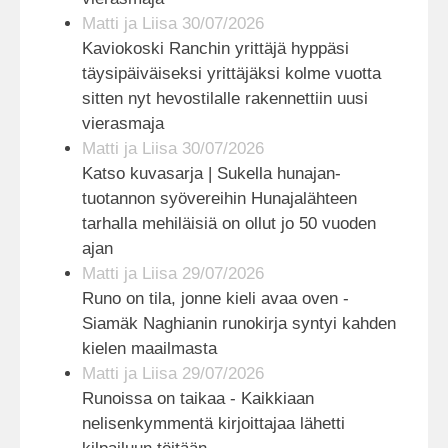
Matti ja Liisa 30/07/2026
Kaviokoski Ranchin yrittäjä hyppäsi
täysipäiväiseksi yrittäjäksi kolme vuotta
sitten nyt hevostilalle rakennettiin uusi
vierasmaja
Matti ja Liisa 30/07/2026
Katso kuvasarja | Sukella hunajan-
tuotannon syövereihin Hunajalähteen
tarhalla mehiläisiä on ollut jo 50 vuoden
ajan
Matti ja Liisa 29/07/2026
Runo on tila, jonne kieli avaa oven -
Siamäk Naghianin runokirja syntyi kahden
kielen maailmasta
Matti ja Liisa 29/07/2026
Runoissa on taikaa - Kaikkiaan
nelisenkymmentä kirjoittajaa lähetti