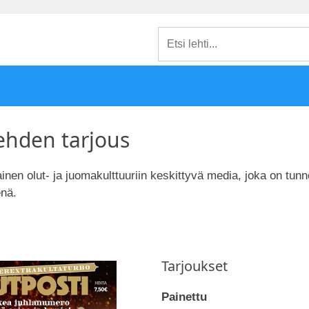
lehden tarjous
nen olut- ja juomakulttuuriin keskittyvä media, joka on tunne
enä.
Tarjoukset
Painettu