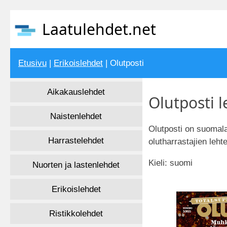
Laatulehdet.net
Etusivu
|
Erikoislehdet
| Olutposti
Aikakauslehdet
Olutposti 
Naistenlehdet
Olutposti on suomalai
Harrastelehdet
olutharrastajien leht
Kieli: suomi
Nuorten ja lastenlehdet
Erikoislehdet
Ristikkolehdet