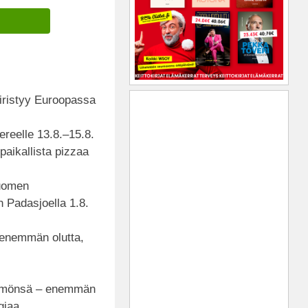
iristyy Euroopassa
ereelle 13.8.–15.8.
 paikallista pizzaa
uomen
 Padasjoella 1.8.
 enemmän olutta,
tämönsä – enemmän
giaa