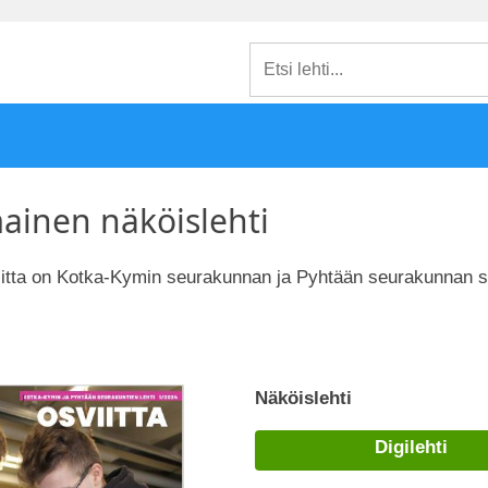
mainen näköislehti
iitta on Kotka-Kymin seurakunnan ja Pyhtään seurakunnan s
Näköislehti
Digilehti