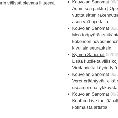
Kouvolan Sanomat
06/
rin välissä olevana liitteenä.
Asumisen paikka | Opet
vuotta sitten rakennut
asuu yhä opettajia
Kouvolan Sanomat
06/
Moottoripyörää säikäht
kokeneen hevosmiehen
kivuliain seurauksin
Kymen Sanomat
06/08
Lisää kuolleita villisiko
Virolahdelta Löydettyj
Kouvolan Sanomat
06/
Verot erääntyvät, eikä 
useampi saa lykkäyst
Kouvolan Sanomat
06/
KooKoo Live tuo jäähall
kotimaista artistia