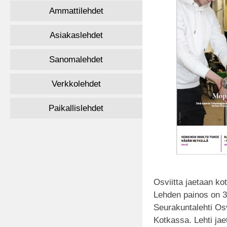
Ammattilehdet
Asiakaslehdet
Sanomalehdet
Verkkolehdet
Paikallislehdet
Osviitta jaetaan ko
Lehden painos on 3
Seurakuntalehti Osv
Kotkassa. Lehti jae