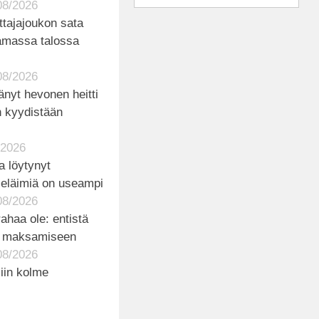
08/2026
tajajoukon sata
tamassa talossa
08/2026
änyt hevonen heitti
 kyydistään
/2026
ja löytynyt
ä eläimiä on useampi
08/2026
rahaa ole: entistä
ä maksamiseen
08/2026
iin kolme