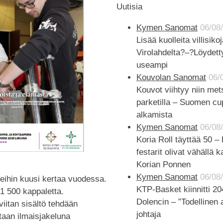
Uutisia
Kymen Sanomat
06/08
Lisää kuolleita villisiko
Virolahdelta?–?Löydett
useampi
Kouvolan Sanomat
06/
Kouvot viihtyy niin me
parketilla – Suomen cu
alkamista
Kymen Sanomat
06/08
Koria Roll täyttää 50 
festarit olivat vähällä 
Korian Ponnen
Kymen Sanomat
06/08
teihin kuusi kertaa vuodessa.
KTP-Basket kiinnitti 20
1 500 kappaletta.
Dolencin – ”Todellinen 
iitan sisältö tehdään
johtaja
taan ilmaisjakeluna