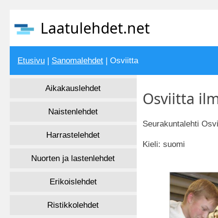
Laatulehdet.net
Etusivu
|
Sanomalehdet
| Osviitta
Aikakauslehdet
Osviitta il
Naistenlehdet
Seurakuntalehti Osv
Harrastelehdet
Kieli: suomi
Nuorten ja lastenlehdet
Erikoislehdet
Ristikkolehdet