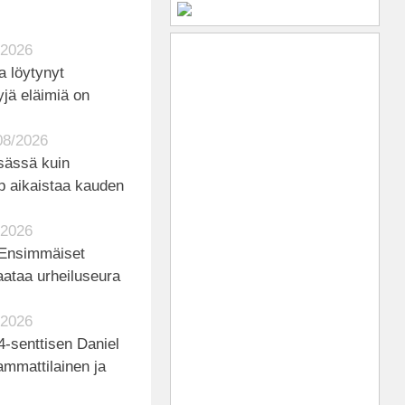
/2026
ja löytynyt
yjä eläimiä on
08/2026
tsässä kuin
p aikaistaa kauden
/2026
– Ensimmäiset
kaataa urheiluseura
/2026
4-senttisen Daniel
ammattilainen ja