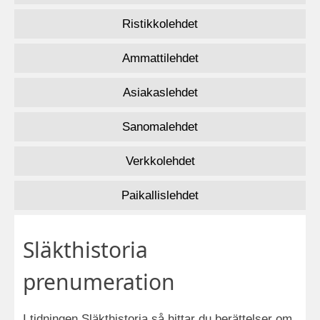
Ristikkolehdet
Ammattilehdet
Asiakaslehdet
Sanomalehdet
Verkkolehdet
Paikallislehdet
Släkthistoria
prenumeration
I tidningen Släkthistoria så hittar du berättelser om