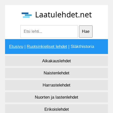
Laatulehdet.net
Etusivu
|
Ruotsinkieliset lehdet
| Släkthistoria
Aikakauslehdet
Naistenlehdet
Harrastelehdet
Nuorten ja lastenlehdet
Erikoislehdet