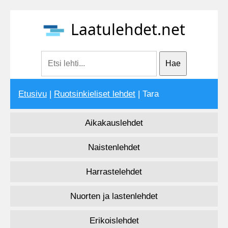
Laatulehdet.net
Etusivu
|
Ruotsinkieliset lehdet
| Tara
Aikakauslehdet
Naistenlehdet
Harrastelehdet
Nuorten ja lastenlehdet
Erikoislehdet