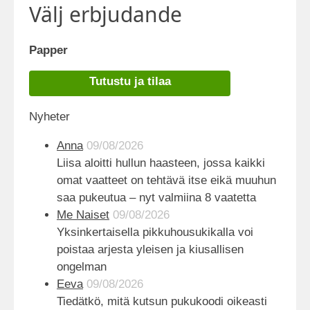
Välj erbjudande
Papper
Tutustu ja tilaa
Nyheter
Anna
09/08/2026
Liisa aloitti hullun haasteen, jossa kaikki
omat vaatteet on tehtävä itse eikä muuhun
saa pukeutua – nyt valmiina 8 vaatetta
Me Naiset
09/08/2026
Yksinkertaisella pikkuhousukikalla voi
poistaa arjesta yleisen ja kiusallisen
ongelman
Eeva
09/08/2026
Tiedätkö, mitä kutsun pukukoodi oikeasti