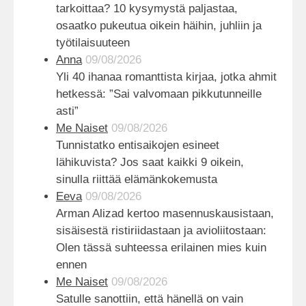
tarkoittaa? 10 kysymystä paljastaa,
osaatko pukeutua oikein häihin, juhliin ja
työtilaisuuteen
Anna
09/08/2026
Yli 40 ihanaa romanttista kirjaa, jotka ahmit
hetkessä: ”Sai valvomaan pikkutunneille
asti”
Me Naiset
09/08/2026
Tunnistatko entisaikojen esineet
lähikuvista? Jos saat kaikki 9 oikein,
sinulla riittää elämänkokemusta
Eeva
09/08/2026
Arman Alizad kertoo masennuskausistaan,
sisäisestä ristiriidastaan ja avioliitostaan:
Olen tässä suhteessa erilainen mies kuin
ennen
Me Naiset
09/08/2026
Satulle sanottiin, että hänellä on vain