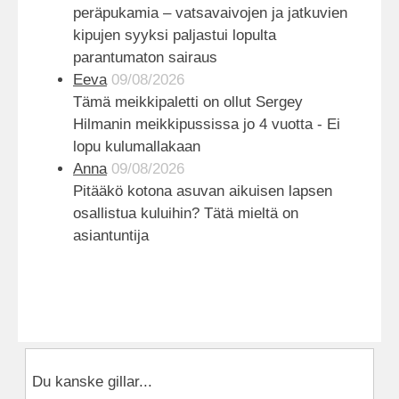
peräpukamia – vatsa­vaivojen ja jatkuvien
kipujen syyksi paljastui lopulta
parantumaton sairaus
Eeva
09/08/2026
Tämä meikkipaletti on ollut Sergey
Hilmanin meikkipussissa jo 4 vuotta - Ei
lopu kulumallakaan
Anna
09/08/2026
Pitääkö kotona asuvan aikuisen lapsen
osallistua kuluihin? Tätä mieltä on
asiantuntija
Du kanske gillar...