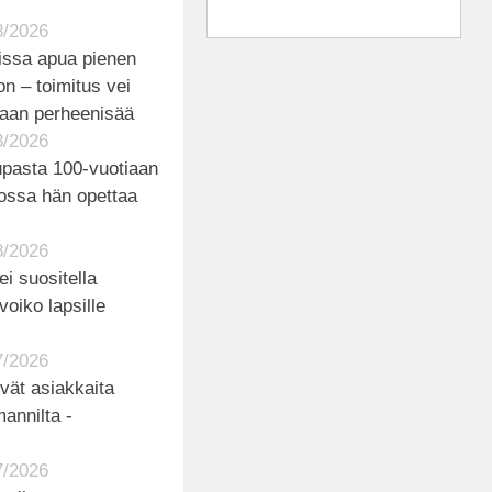
8/2026
issa apua pienen
on – toimitus vei
aan perheenisää
8/2026
upasta 100-vuotiaan
kossa hän opettaa
8/2026
ei suositella
voiko lapsille
7/2026
övät asiakkaita
annilta -
7/2026