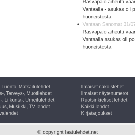
Rasvapalo aiheutti vaar
Vantaalla - asukas oli 
huoneistosta
Vantaan Sanomat 31/0
Rasvapalo aiheutti vaar
Vantaalla asukas oli po
huoneistosta
, Luonto, Matkailulehdet
Ilmaiset näköislehet
-, Terveys-, Muotilehdet
Ilmaiset näytenumerot
-, Liikunta-, Urheilulehdet
Ruotsinkieliset lehdet
suus, Musiikki, TV lehdet
Kaikki lehdet
valehdet
Kirjatarjoukset
© copyright laatulehdet.net