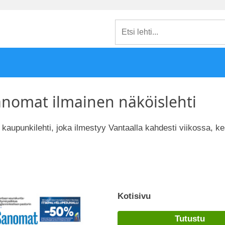
nomat ilmainen näköislehti
aupunkilehti, joka ilmestyy Vantaalla kahdesti viikossa, kes
Kotisivu
Tutustu