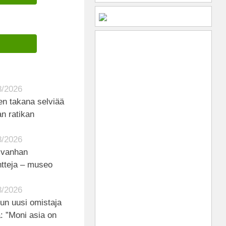
8/2026
ien takana selviää
an ratikan
8/2026
i vanhan
ntteja – museo
8/2026
un uusi omistaja
: ”Moni asia on