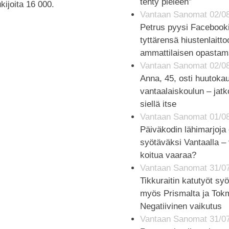
tehty pieleen”
kijoita 16 000.
Vantaan Sanomat 02/0
Petrus pyysi Facebook
tyttärensä hiustenlaitto
ammattilaisen opastam
Vantaan Sanomat 02/0
Anna, 45, osti huutoka
vantaalaiskoulun – jat
siellä itse
Vantaan Sanomat 01/0
Päiväkodin lähimarjoja 
syötäväksi Vantaalla – 
koitua vaaraa?
Vantaan Sanomat 31/0
Tikkuraitin katutyöt sy
myös Prismalta ja Tokm
Negatiivinen vaikutus
Vantaan Sanomat 31/0