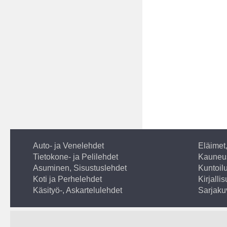
Auto- ja Venelehdet
Eläimet
Tietokone- ja Pelilehdet
Kauneus
Asuminen, Sisustuslehdet
Kuntoilu
Koti ja Perhelehdet
Kirjalli
Käsityö-, Askartelulehdet
Sarjaku