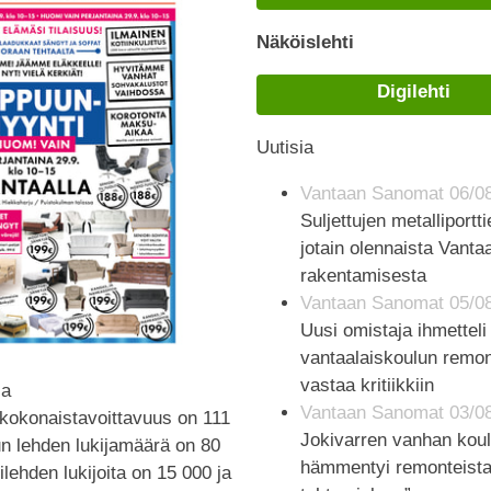
Näköislehti
Digilehti
Uutisia
Vantaan Sanomat 06/0
Suljettujen metalliportt
jotain olennaista Vanta
rakentamisesta
Vantaan Sanomat 05/0
Uusi omistaja ihmettel
vantaalaiskoulun remo
vastaa kritiikkiin
ia
Vantaan Sanomat 03/0
kokonaistavoittavuus on 111
Jokivarren vanhan koul
un lehden lukijamäärä on 80
hämmentyi remonteista
ilehden lukijoita on 15 000 ja