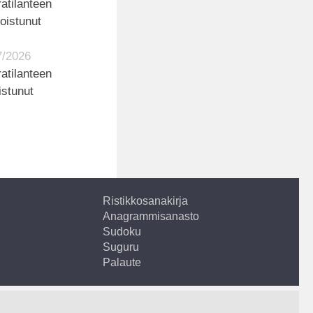
atilanteen
poistunut
7/2026
atilanteen
istunut
Ristikkosanakirja
Anagrammisanasto
Sudoku
Suguru
Palaute