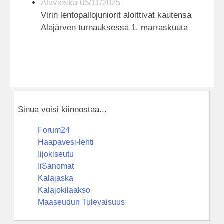
Alavieska 05/11/2025
Virin lentopallojuniorit aloittivat kautensa
Alajärven turnauksessa 1. marraskuuta
Sinua voisi kiinnostaa...
Forum24
Haapavesi-lehti
Iijokiseutu
IiSanomat
Kalajaska
Kalajokilaakso
Maaseudun Tulevaisuus