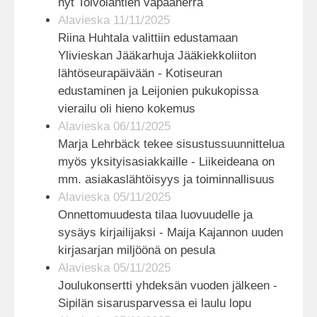
nyt Toivolantien vapaaherra
Alavieska 11/11/2025
Riina Huhtala valittiin edustamaan
Ylivieskan Jääkarhuja Jääkiekkoliiton
lähtöseurapäivään - Kotiseuran
edustaminen ja Leijonien pukukopissa
vierailu oli hieno kokemus
Alavieska 06/11/2025
Marja Lehrbäck tekee sisustussuunnittelua
myös yksityisasiakkaille - Liikeideana on
mm. asiakaslähtöisyys ja toiminnallisuus
Alavieska 05/11/2025
Onnettomuudesta tilaa luovuudelle ja
sysäys kirjailijaksi - Maija Kajannon uuden
kirjasarjan miljöönä on pesula
Alavieska 05/11/2025
Joulukonsertti yhdeksän vuoden jälkeen -
Sipilän sisarusparvessa ei laulu lopu