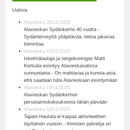
Uutisia
Alavieska 20/11/2025
Alavieskan Sydänkerho 40 vuotta -
Sydänterveyttä ylläpitävää, tietoa jakavaa
toimintaa
Alavieska 19/11/2025
Iskelmälaulaja ja tangokuningas Matti
Korkiala esiintyy Alavieskasalissa
sunnuntaina - On mahtavaa ja kunnia-asia,
että saadaan tulla Alavieskaan esiintymään
Alavieska 19/11/2025
Alavieskan Sydänkerhon
perustamiskokouksesta tähän päivään
Alavieska 19/11/2025
Tapani Hautala ei kaipaa aktiviteettien
täyttämiin vuosiin - Ihmisten palvelija on