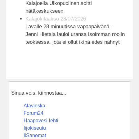
Kalajoella Ulkopuolinen soitti
hätäkeskukseen
Kalajokilaakso 28/07/2026
Lavalle 28 minuutissa vapaapäivänä -
Jenni Hietala lauloi uransa isoimman roolin
teoksessa, jota ei ollut ikinä edes nähnyt
Sinua voisi kiinnostaa...
Alavieska
Forum24
Haapavesi-lehti
Iijokiseutu
IiSanomat