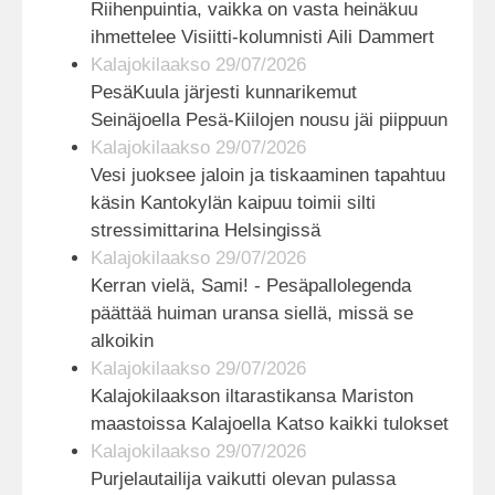
Riihenpuintia, vaikka on vasta heinäkuu
ihmettelee Visiitti-kolumnisti Aili Dammert
Kalajokilaakso 29/07/2026
PesäKuula järjesti kunnarikemut
Seinäjoella Pesä-Kiilojen nousu jäi piippuun
Kalajokilaakso 29/07/2026
Vesi juoksee jaloin ja tiskaaminen tapahtuu
käsin Kantokylän kaipuu toimii silti
stressimittarina Helsingissä
Kalajokilaakso 29/07/2026
Kerran vielä, Sami! - Pesäpallolegenda
päättää huiman uransa siellä, missä se
alkoikin
Kalajokilaakso 29/07/2026
Kalajokilaakson iltarastikansa Mariston
maastoissa Kalajoella Katso kaikki tulokset
Kalajokilaakso 29/07/2026
Purjelautailija vaikutti olevan pulassa