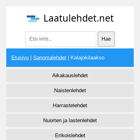
Laatulehdet.net
Etusivu
|
Sanomalehdet
| Kalajokilaakso
Aikakauslehdet
Naistenlehdet
Harrastelehdet
Nuorten ja lastenlehdet
Erikoislehdet