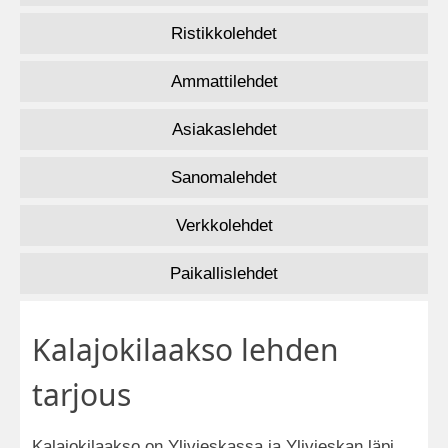
Ristikkolehdet
Ammattilehdet
Asiakaslehdet
Sanomalehdet
Verkkolehdet
Paikallislehdet
Kalajokilaakso lehden
tarjous
Kalajokilaakso on Ylivieskassa ja Ylivieskan läpi