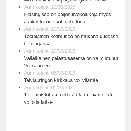
Aurinkolahti 10/03/2026
Helsingissä on paljon livekeikkoja myös
asukaslukuun suhteutettuna
Aurinkolahti 10/03/2026
Töölöläinen kotimuseo on mukana uudessa
tietokirjassa
Aurinkolahti 10/03/2026
Väliaikainen pelastusasema on valmistunut
Vuosaareen
Aurinkolahti 05/03/2026
Talviauringon kirkkaus voi yllättää
Aurinkolahti 05/02/2026
Tulli muistuttaa: netistä tilattu ravintolisä
voi olla lääke