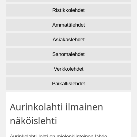
Ristikkolehdet
Ammattilehdet
Asiakaslehdet
Sanomalehdet
Verkkolehdet
Paikallislehdet
Aurinkolahti ilmainen
näköislehti
Aurinkolahti-lehti on mielenkiintoinen lähde