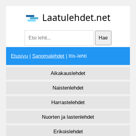
Laatulehdet.net
Etusivu
|
Sanomalehdet
| Itis-lehti
Aikakauslehdet
Naistenlehdet
Harrastelehdet
Nuorten ja lastenlehdet
Erikoislehdet