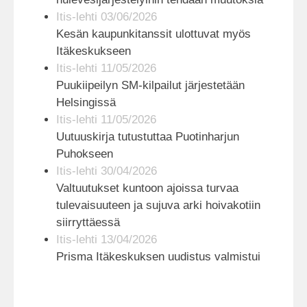
Itis-lehti 03/06/2026
Kesän kaupunkitanssit ulottuvat myös
Itäkeskukseen
Itis-lehti 11/05/2026
Puukiipeilyn SM-kilpailut järjestetään
Helsingissä
Itis-lehti 11/05/2026
Uutuuskirja tutustuttaa Puotinharjun
Puhokseen
Itis-lehti 30/04/2026
Valtuutukset kuntoon ajoissa turvaa
tulevaisuuteen ja sujuva arki hoivakotiin
siirryttäessä
Itis-lehti 13/04/2026
Prisma Itäkeskuksen uudistus valmistui