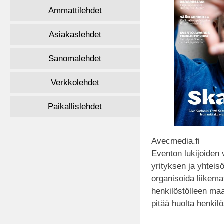
Ammattilehdet
Asiakaslehdet
Sanomalehdet
Verkkolehdet
Paikallislehdet
Avecmedia.fi
Eventon lukijoiden 
yrityksen ja yhteis
organisoida liikema
henkilöstölleen ma
pitää huolta henkil