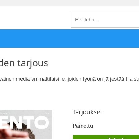
den tarjous
inen media ammattilaisille, joiden työnä on järjestää tilais
Tarjoukset
Painettu