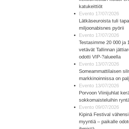
katukeittiöt
Evento 17/07/2026
Lätkäseuroista tuli tap
miljoonabisnes pyörii
Evento 17/07/2026
Testasimme 20 000 ja 
vetävät Tallinnan jättia
odotti VIP-?alueella
Evento 13/07/2026
Someammattilaisen sil
markkinoinnissa on pal
Evento 13/07/2026
Porvoon Viinijuhlat ker
sokkomaisteluihin rynt
Evento 09/07/2026
Kipinä Festival vähensi
myyntiä – paikalle odo
ihmistä