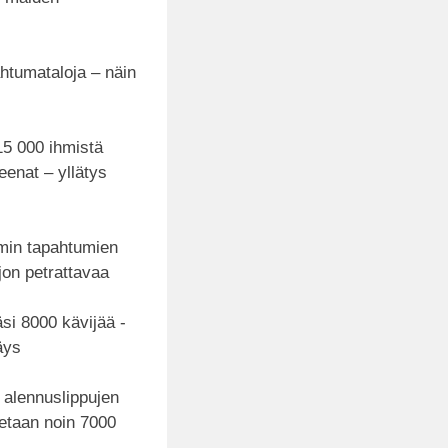
ahtumataloja – näin
15 000 ihmistä
reenat – yllätys
min tapahtumien
jon petrattavaa
äsi 8000 kävijää -
äys
 alennuslippujen
tetaan noin 7000