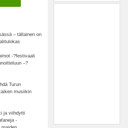
ässä – tällainen on
alitulokas
imot -?festivaali
noitteluun –?
hdä Turun
kaiken musiikin
 ja viihdytti
faneja -
ri maiden