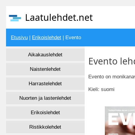
Laatulehdet.net
Etusivu
|
Erikoislehdet
| Evento
Aikakauslehdet
Evento leh
Naistenlehdet
Evento on monikanava
Harrastelehdet
Kieli: suomi
Nuorten ja lastenlehdet
Erikoislehdet
Ristikkolehdet