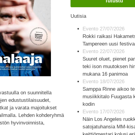
Tutustu
Uutisia
Evento 27/07/2026
Rokki raikasi Hakamets
Tampereen uusi festiva
Evento 22/07/2026
Suuret oluet, pienet pan
teki ison muutoksen hin
mukana 16 panimoa
Evento 18/07/2026
Samppa Rinne aikoo te
vastuulla on suunnitella
musiikkitalo Fuugasta 
öjen edustustilaisuudet,
kodin
tkat ja varata majoitukset
Evento 17/07/2026
ailmalla. Lehden kohderyhmä
Näin Los Angeles ruokki
östön hyvinvoinnista,
satojatuhansia MM-kisa
keittiömestari kolusi e