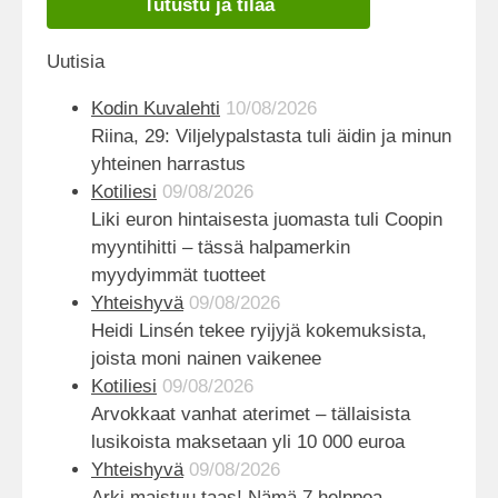
Tutustu ja tilaa
Uutisia
Kodin Kuvalehti
10/08/2026
Riina, 29: Viljelypalstasta tuli äidin ja minun
yhteinen harrastus
Kotiliesi
09/08/2026
Liki euron hintaisesta juomasta tuli Coopin
myyntihitti – tässä halpamerkin
myydyimmät tuotteet
Yhteishyvä
09/08/2026
Heidi Linsén tekee ryijyjä kokemuksista,
joista moni nainen vaikenee
Kotiliesi
09/08/2026
Arvokkaat vanhat aterimet – tällaisista
lusikoista maksetaan yli 10 000 euroa
Yhteishyvä
09/08/2026
Arki maistuu taas! Nämä 7 helppoa