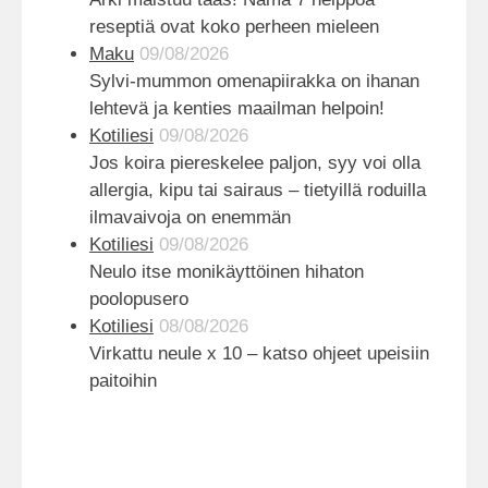
reseptiä ovat koko perheen mieleen
Maku
09/08/2026
Sylvi-mummon omenapiirakka on ihanan
lehtevä ja kenties maailman helpoin!
Kotiliesi
09/08/2026
Jos koira piereskelee paljon, syy voi olla
allergia, kipu tai sairaus – tietyillä roduilla
ilmavaivoja on enemmän
Kotiliesi
09/08/2026
Neulo itse monikäyttöinen hihaton
poolopusero
Kotiliesi
08/08/2026
Virkattu neule x 10 – katso ohjeet upeisiin
paitoihin