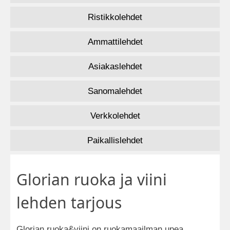
Ristikkolehdet
Ammattilehdet
Asiakaslehdet
Sanomalehdet
Verkkolehdet
Paikallislehdet
Glorian ruoka ja viini
lehden tarjous
Glorian ruoka&viini on ruokamaailman upea