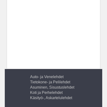
Auto- ja Venelehdet
Tietokone- ja Pelilehdet
Asuminen, Sisustuslehdet
Koti ja Perhelehdet
Käsityö-, Askartelulehdet