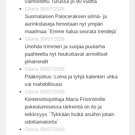
valmistettu Turussa jo 90 vuotta
Gloria 30/07/2026
Suomalaisen Paloceraksen silmä- ja
aurinkolaseja himoitaan nyt ympäri
maailmaa ´Emme halua seurata trendejä´
Gloria 30/07/2026
Unohda trimmeri ja suojaa puutarha
paahteelta nyt houkuttavat armolliset
pihatrendit
Gloria 30/07/2026
Pääkirjoitus: Loma ja tyhjä kalenteri uhka
vai mahdollisuus
Gloria 30/07/2026
Kiinteistösijoittaja Maria Friströmille
pukeutumisessa tärkeintä on ilo ja
leikkisyys ´Tykkään lisätä asuihin jotain
odottamatonta´
Gloria 30/07/2026