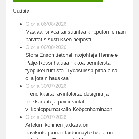
Uutisia
Gloria 06/08/2026
Maalaa, siivoa tai suuntaa kirpputorille näin
päivität sisustuksen helposti!
Gloria 06/08/2026
Stora Enson tietohallintojohtaja Hannele
Palje-Rossi haluaa rikkoa perinteistä
työpukeutumista ´Työasuissa pitää aina
olla jotain hauskaa´
Gloria 30/07/2026
Trendikkäitä ravintoloita, designia ja
hiekkarantoja poimi vinkit
viikonloppumatkalle Kööpenhaminaan
Gloria 30/07/2026
Artekin ikoninen jakkara on
hävikintorjunnan taidonnäyte tuolia on