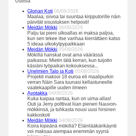
Uutisia
Glorian Koti
06/08/2026
Maalaa, siivoa tai suuntaa kirpputorille näin
päivität sisustuksen helposti!
Meidän Mökki
06/08/2026
Palju tai pieni ulkoallas ei maksa paljoa,
kun sen tekee itse vanhaa kierrättäen katso
5 ideaa ulkokylpypaikkaan
Meidän Mökki
05/08/2026
Mökillä hanskat ovat aina väärässä
paikassa: Mietin tätä kerran, kun tuijotin
käsiäni työpaikan kokouksessa...
Unelmien Talo ja Koti
05/08/2026
Projekti maksoi 18 euroa eli maalipurkin
verran Näin Sara tuunasi kellastuneelle
vaatekaapille uuden ilmeen
Avotakka
04/08/2026
Kuka kaipaa rantaa, kun on uima-allas!
Outi ja Jerry polttivat liian pienen Nauvon-
mökkinsä, ja tuhkasta nousi uusi hirsinen
kakkoskoti
Meidän Mökki
04/08/2026
Koira kipeänä mökillä? Eläinlääkärikäynti
voi maksaa aiempaa enemmän syynä