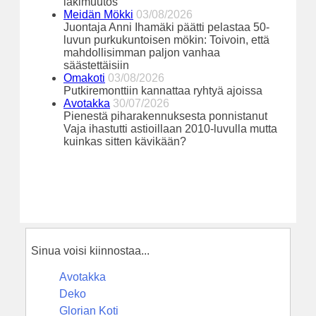
lakimuutos
Meidän Mökki
03/08/2026
Juontaja Anni Ihamäki päätti pelastaa 50-
luvun purkukuntoisen mökin: Toivoin, että
mahdollisimman paljon vanhaa
säästettäisiin
Omakoti
03/08/2026
Putkiremonttiin kannattaa ryhtyä ajoissa
Avotakka
30/07/2026
Pienestä piharakennuksesta ponnistanut
Vaja ihastutti astioillaan 2010-luvulla mutta
kuinkas sitten kävikään?
Sinua voisi kiinnostaa...
Avotakka
Deko
Glorian Koti