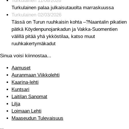
Turkulainen 11/06/2026
Turkulainen palaa julkaisutauolta marraskuussa
Turkulainen 02/03/2026
Tässä on Turun ruuhkaisin kohta –?Naantalin pikatien
pätkä Köydenpunojankadun ja Vakka-Suomentien
välillä pitää yhä ykköstilaa, katso muut
ruuhkakertymäkadut
Sinua voisi kiinnostaa...
Aamuset
Auranmaan Viikkolehti
Kaarina-lehti
Kuntsari
Laitilan Sanomat
Lilja
Loimaan Lehti
Maaseudun Tulevaisuus