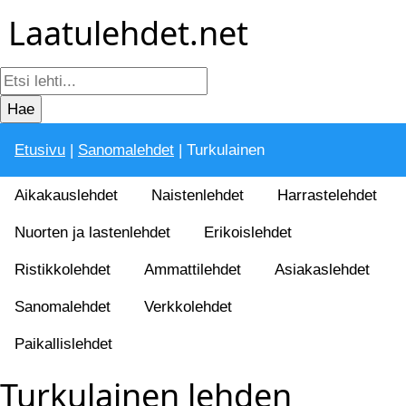
Laatulehdet.net
Etusivu
|
Sanomalehdet
| Turkulainen
Aikakauslehdet
Naistenlehdet
Harrastelehdet
Nuorten ja lastenlehdet
Erikoislehdet
Ristikkolehdet
Ammattilehdet
Asiakaslehdet
Sanomalehdet
Verkkolehdet
Paikallislehdet
Turkulainen lehden