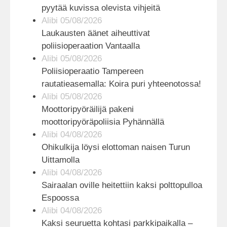
pyytää kuvissa olevista vihjeitä
Alibi 05/08/2026
Laukausten äänet aiheuttivat
poliisioperaation Vantaalla
Alibi 05/08/2026
Poliisioperaatio Tampereen
rautatieasemalla: Koira puri yhteenotossa!
Alibi 05/08/2026
Moottoripyöräilijä pakeni
moottoripyöräpoliisia Pyhännällä
Alibi 04/08/2026
Ohikulkija löysi elottoman naisen Turun
Uittamolla
Alibi 04/08/2026
Sairaalan oville heitettiin kaksi polttopulloa
Espoossa
Alibi 04/08/2026
Kaksi seuruetta kohtasi parkkipaikalla –