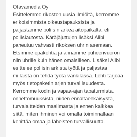
Otavamedia Oy
Esittelemme rikosten uusia ilmiöitä, kerromme
erikoisimmista oikeustapauksista ja
paljastamme poliisin arkea aitopaikalta, eli
poliisiautosta. Käräjäjuttujen lisäksi Alibi
paneutuu vahvasti rikoksen uhrin asemaan.
Etsimme epäkohtia ja annamme puheenvuoron
niin uhrille kuin hänen omaisilleen. Lisäksi Alibi
esittelee poliisin arkista työtä ja paljastaa
millaista on tehdä työtä vankilassa. Lehti tarjoaa
myös tietopaketin arjen turvallisuudesta.
Kerromme kodin ja vapaa-ajan tapaturmista,
onnettomuuksista, niiden ennaltaehkäisystä,
turvalaitteiden maailmasta ja ennen kaikkea
siitä, miten ihminen voi omalla toiminnallaan
kehittää omaa ja läheisten turvallisuutta.