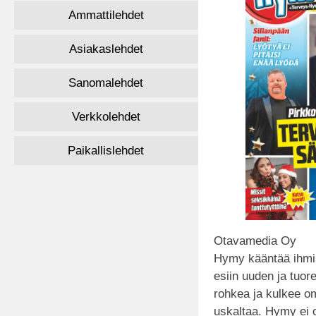
Ammattilehdet
Asiakaslehdet
Sanomalehdet
Verkkolehdet
Paikallislehdet
Otavamedia Oy
Hymy kääntää ihmisi
esiin uuden ja tuo
rohkea ja kulkee o
uskaltaa. Hymy ei 