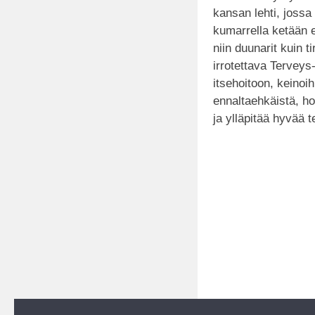
kansan lehti, jossa
kumarrella ketään 
niin duunarit kuin 
irrotettava Terveys
itsehoitoon, keinoih
ennaltaehkäistä, h
ja ylläpitää hyvää t