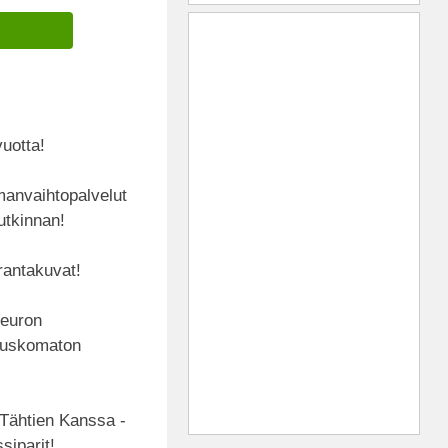
vuotta!
lmanvaihtopalvelut
utkinnan!
rantakuvat!
 euron
– uskomaton
 Tähtien Kanssa -
siparit!