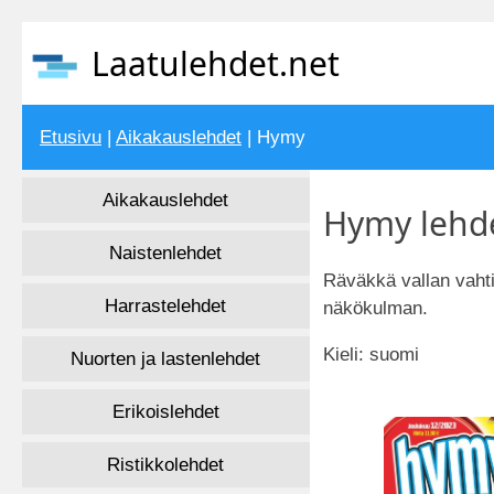
Laatulehdet.net
Etusivu
|
Aikakauslehdet
| Hymy
Aikakauslehdet
Hymy lehde
Naistenlehdet
Räväkkä vallan vahti
Harrastelehdet
näkökulman.
Kieli: suomi
Nuorten ja lastenlehdet
Erikoislehdet
Ristikkolehdet