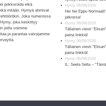
 ei pokkuroida eikä
Hymy 06/08/2026
eikä mitään. Hymyä ahmivat
Hei hei Eppu Normaali!
tirehtööritkin. Joka numerossa
jatkossa!
-Hymy, joka keskittyy
Hymy 06/08/2026
in joilla voimme
Tällainen viesti ”Elisan
oitaa ja parantaa vaivojamme
paina linkkiä!
erveyttä.
Hymy 06/08/2026
Tällainen viesti ”Elisan
paina linkkiä!
Hymy 06/08/2026
IL: Seela Sella – ”Tämä 