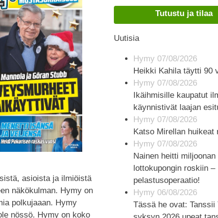
Tutustu ja tilaa
Uutisia
Hymy 07/08/2026
Heikki Kahila täytti 90 
Hymy 07/08/2026
Ikäihmisille kaupatut i
käynnistivät laajan esit
Hymy 07/08/2026
Katso Mirellan huikeat 
Hymy 07/08/2026
Nainen heitti miljoonan
lottokupongin roskiin 
stä, asioista ja ilmiöistä
pelastusoperaatio!
reen näkökulman. Hymy on
Hymy 06/08/2026
mia polkujaaan. Hymy
Tässä he ovat: Tanssii
ole nössö. Hymy on koko
syksyn 2026 upeat tans