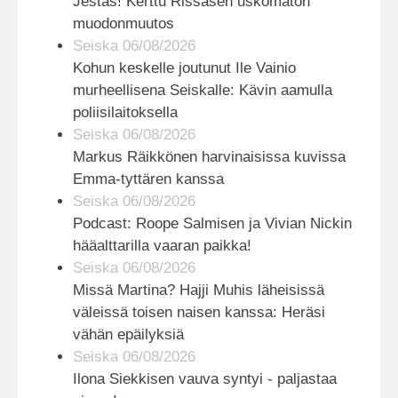
Jestas! Kerttu Rissasen uskomaton
muodonmuutos
Seiska 06/08/2026
Kohun keskelle joutunut Ile Vainio
murheellisena Seiskalle: Kävin aamulla
poliisilaitoksella
Seiska 06/08/2026
Markus Räikkönen harvinaisissa kuvissa
Emma-tyttären kanssa
Seiska 06/08/2026
Podcast: Roope Salmisen ja Vivian Nickin
hääalttarilla vaaran paikka!
Seiska 06/08/2026
Missä Martina? Hajji Muhis läheisissä
väleissä toisen naisen kanssa: Heräsi
vähän epäilyksiä
Seiska 06/08/2026
Ilona Siekkisen vauva syntyi - paljastaa