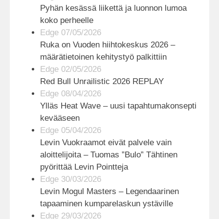
Pyhän kesässä liikettä ja luonnon lumoa
koko perheelle
Edge 07/05/2026
Ruka on Vuoden hiihtokeskus 2026 –
määrätietoinen kehitystyö palkittiin
Edge 02/05/2026
Red Bull Unrailistic 2026 REPLAY
Edge 08/04/2026
Ylläs Heat Wave – uusi tapahtumakonsepti
kevääseen
Edge 05/04/2026
Levin Vuokraamot eivät palvele vain
aloittelijoita – Tuomas ”Bulo” Tähtinen
pyörittää Levin Pointteja
Edge 30/03/2026
Levin Mogul Masters – Legendaarinen
tapaaminen kumparelaskun ystäville
Edge 29/03/2026