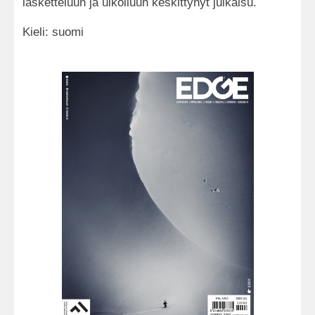
lasketteluun ja ulkoiluun keskittynyt julkaisu.
Kieli: suomi