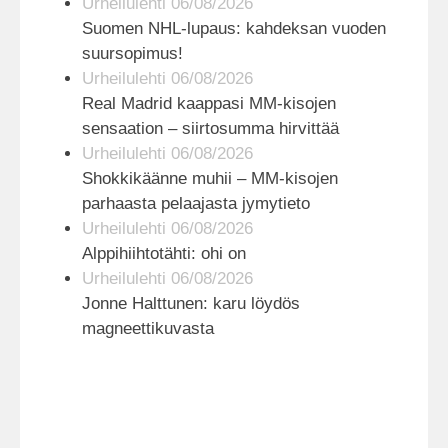
Urheilulehti 06/08/2026
Suomen NHL-lupaus: kahdeksan vuoden
suursopimus!
Urheilulehti 06/08/2026
Real Madrid kaappasi MM-kisojen
sensaation – siirtosumma hirvittää
Urheilulehti 06/08/2026
Shokkikäänne muhii – MM-kisojen
parhaasta pelaajasta jymytieto
Urheilulehti 06/08/2026
Alppihiihtotähti: ohi on
Urheilulehti 06/08/2026
Jonne Halttunen: karu löydös
magneettikuvasta