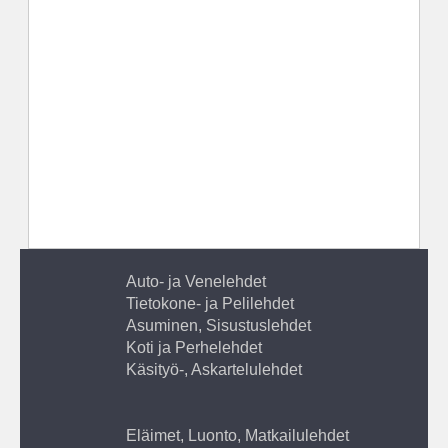
Auto- ja Venelehdet
Tietokone- ja Pelilehdet
Asuminen, Sisustuslehdet
Koti ja Perhelehdet
Käsityö-, Askartelulehdet
Eläimet, Luonto, Matkailulehdet