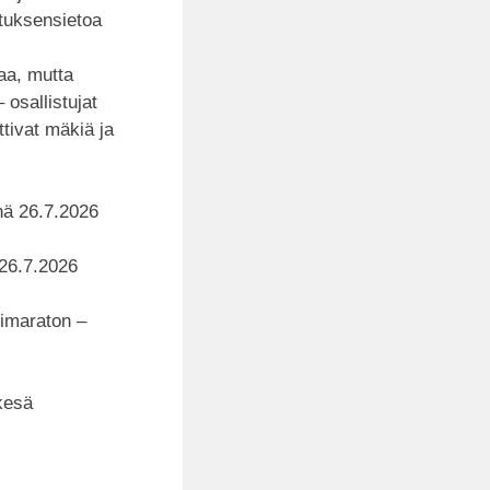
utuksensietoa
aa, mutta
 osallistujat
ttivat mäkiä ja
nä 26.7.2026
26.7.2026
imaraton –
 kesä