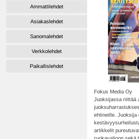
Ammattilehdet
Asiakaslehdet
Sanomalehdet
Verkkolehdet
Paikallislehdet
Fokus Media Oy
Juoksijassa riittää 
juoksuharrastukse
ehtineille. Juoksija
kestävyysurheilust
artikkelit pureutuva
ruokavalioon sekä t