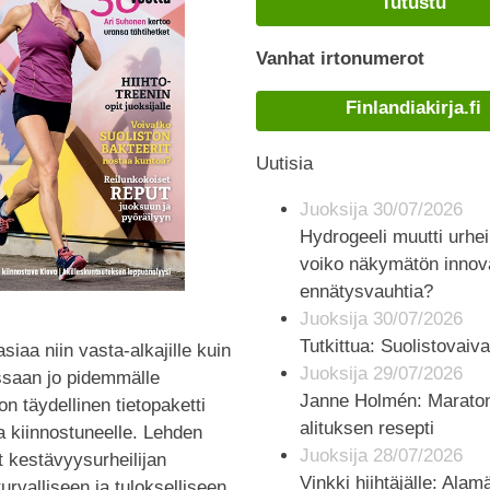
Tutustu
Vanhat irtonumerot
Finlandiakirja.fi
Uutisia
Juoksija 30/07/2026
Hydrogeeli muutti urhe
voiko näkymätön innova
ennätysvauhtia?
Juoksija 30/07/2026
Tutkittua: Suolistovaivat
asiaa niin vasta-alkajille kuin
Juoksija 29/07/2026
ssaan jo pidemmälle
Janne Holmén: Marato
 on täydellinen tietopaketti
alituksen resepti
a kiinnostuneelle. Lehden
Juoksija 28/07/2026
t kestävyysurheilijan
Vinkki hiihtäjälle: Alam
urvalliseen ja tulokselliseen