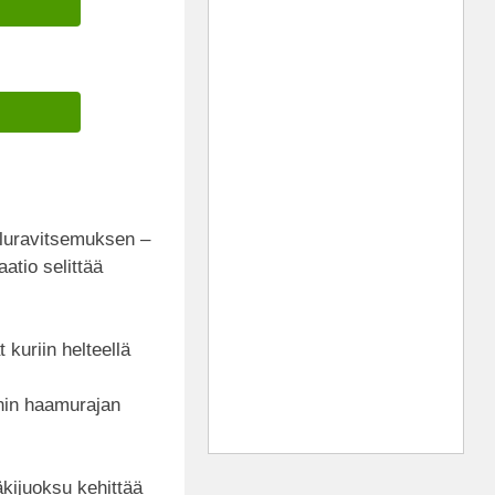
iluravitsemuksen –
atio selittää
 kuriin helteellä
nin haamurajan
äkijuoksu kehittää