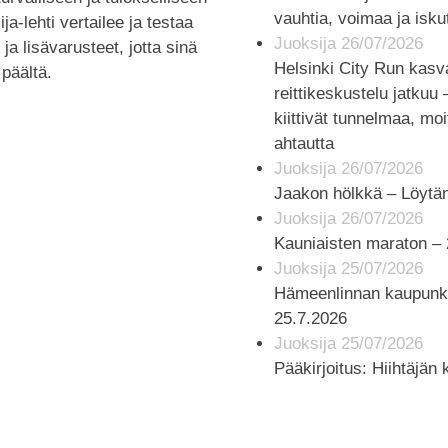
vauhtia, voimaa ja isk
ja-lehti vertailee ja testaa
Juoksija 26/07/2026
ja lisävarusteet, jotta sinä
Helsinki City Run kasv
 päältä.
reittikeskustelu jatkuu –
kiittivät tunnelmaa, moi
ahtautta
Juoksija 26/07/2026
Jaakon hölkkä – Löytä
Juoksija 26/07/2026
Kauniaisten maraton – 
Juoksija 25/07/2026
Hämeenlinnan kaupunk
25.7.2026
Juoksija 25/07/2026
Pääkirjoitus: Hiihtäjän