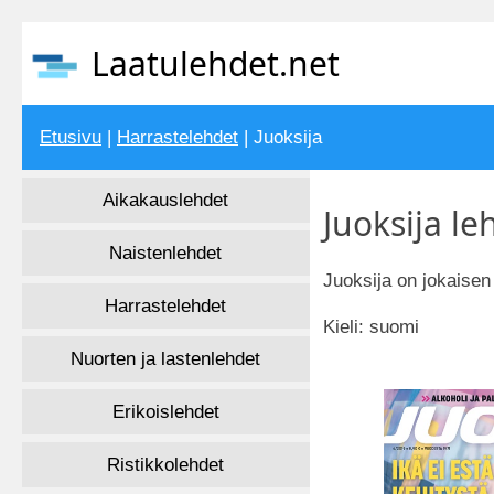
Laatulehdet.net
Etusivu
|
Harrastelehdet
| Juoksija
Aikakauslehdet
Juoksija le
Naistenlehdet
Juoksija on jokaisen
Harrastelehdet
Kieli: suomi
Nuorten ja lastenlehdet
Erikoislehdet
Ristikkolehdet