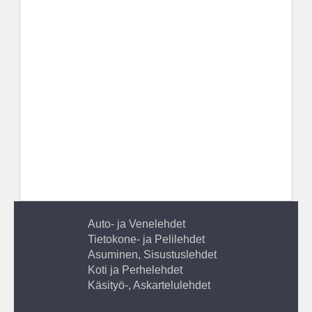
Auto- ja Venelehdet
Tietokone- ja Pelilehdet
Asuminen, Sisustuslehdet
Koti ja Perhelehdet
Käsityö-, Askartelulehdet