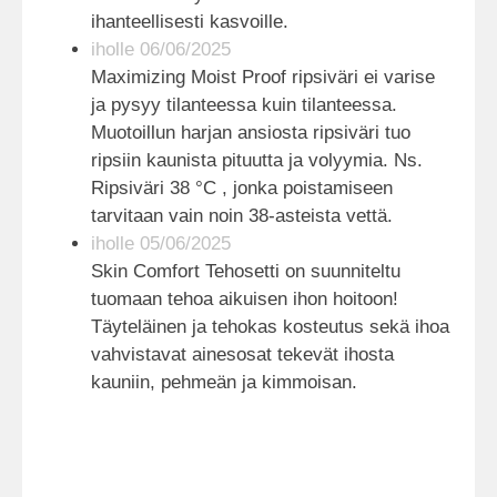
ihanteellisesti kasvoille.
iholle 06/06/2025
Maximizing Moist Proof ripsiväri ei varise
ja pysyy tilanteessa kuin tilanteessa.
Muotoillun harjan ansiosta ripsiväri tuo
ripsiin kaunista pituutta ja volyymia. Ns.
Ripsiväri 38 °C , jonka poistamiseen
tarvitaan vain noin 38-asteista vettä.
iholle 05/06/2025
Skin Comfort Tehosetti on suunniteltu
tuomaan tehoa aikuisen ihon hoitoon!
Täyteläinen ja tehokas kosteutus sekä ihoa
vahvistavat ainesosat tekevät ihosta
kauniin, pehmeän ja kimmoisan.