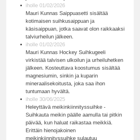
iholle 01/02/2026
Mauri Kunnas Saippuasetti sisältää
kotimaisen suihkusaippuan ja
käsisaippuan, jotka saavat olon raikkaaksi
talviurheilun jälkeen.
iholle 01/02/2026
Mauri Kunnas Hockey Suihkugeeli
virkistää talvisen ulkoilun ja urheiluhetken
jälkeen. Kosteuttava koostumus sisältää
magnesiumin, sinkin ja kuparin
mineraalisekoitusta, joka saa ihon
tuntumaan hyvältä.
iholle 30/06/2025
Heleyttävä meikinkiinnityssuihke -
Suihkauta meikin päälle aamulla tai pitkin
päivää, kun haluat raikastaa meikkiä.
Erittäin hienojakoinen
meikinkiinnityssuihke sulautuu