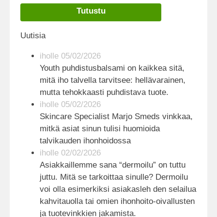
Tutustu
Uutisia
iholle 05/02/2026
Youth puhdistusbalsami on kaikkea sitä,
mitä iho talvella tarvitsee: hellävarainen,
mutta tehokkaasti puhdistava tuote.
iholle 05/02/2026
Skincare Specialist Marjo Smeds vinkkaa,
mitkä asiat sinun tulisi huomioida
talvikauden ihonhoidossa
iholle 02/02/2026
Asiakkaillemme sana “dermoilu” on tuttu
juttu. Mitä se tarkoittaa sinulle? Dermoilu
voi olla esimerkiksi asiakasleh den selailua
kahvitauolla tai omien ihonhoito-oivallusten
ja tuotevinkkien jakamista.