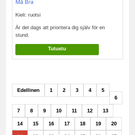
Må Bra
Kieli: ruotsi
Är det dags att prioritera dig själv för en
stund.
Tutustu
Edellinen
1
2
3
4
5
6
7
8
9
10
11
12
13
14
15
16
17
18
19
20