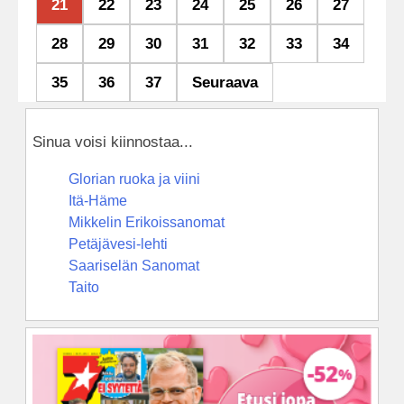
21
22
23
24
25
26
27
28
29
30
31
32
33
34
35
36
37
Seuraava
Sinua voisi kiinnostaa...
Glorian ruoka ja viini
Itä-Häme
Mikkelin Erikoissanomat
Petäjävesi-lehti
Saariselän Sanomat
Taito