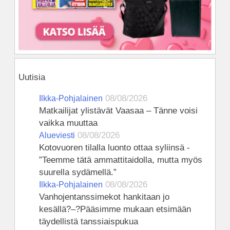
Uutisia
08/08/2026
Ilkka-Pohjalainen
Matkailijat ylistävät Vaasaa – Tänne voisi
vaikka muuttaa
08/08/2026
Alueviesti
Kotovuoren tilalla luonto ottaa syliinsä -
”Teemme tätä ammattitaidolla, mutta myös
suurella sydämellä.”
08/08/2026
Ilkka-Pohjalainen
Vanhojentanssimekot hankitaan jo
kesällä?–?Pääsimme mukaan etsimään
täydellistä tanssiaispukua