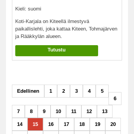
Kieli: suomi
Koti-Karjala on Kiteellä ilmestyvä
paikallislehti, joka kattaa Kiteen, Tohmajärven
ja Rääkkylän alueen.
Tutustu
Edellinen
1
2
3
4
5
6
7
8
9
10
11
12
13
14
15
16
17
18
19
20