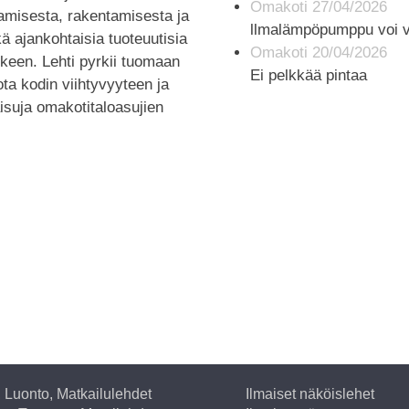
Omakoti 27/04/2026
amisesta, rakentamisesta ja
llmalämpöpumppu voi v
ä ajankohtaisia tuoteuutisia
Omakoti 20/04/2026
rkeen. Lehti pyrkii tuomaan
Ei pelkkää pintaa
iota kodin viihtyvyyteen ja
aisuja omakotitaloasujien
, Luonto, Matkailulehdet
Ilmaiset näköislehet