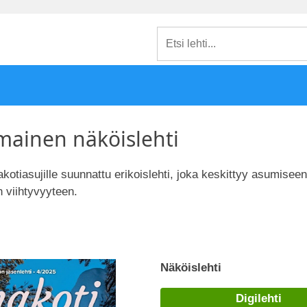
mainen näköislehti
kotiasujille suunnattu erikoislehti, joka keskittyy asumisee
n viihtyvyyteen.
Näköislehti
Digilehti