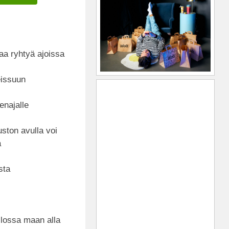
aa ryhtyä ajoissa
eissuun
enajalle
ston avulla voi
a
sta
ilossa maan alla