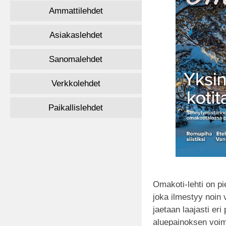
Ammattilehdet
Asiakaslehdet
Sanomalehdet
Verkkolehdet
Paikallislehdet
Omakoti-lehti on pie
joka ilmestyy noin 
jaetaan laajasti eri
aluepainoksen voimi