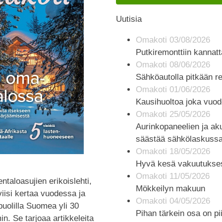
Uutisia
Omakoti 03/08/2026
Putkiremonttiin kannatt
Omakoti 08/06/2026
Sähköautolla pitkään r
Omakoti 01/06/2026
Kausihuoltoa joka vuod
Omakoti 25/05/2026
Aurinkopaneelien ja aku
säästää sähkölaskuss
Omakoti 18/05/2026
Hyvä kesä vakuutukse
Omakoti 11/05/2026
ntaloasujien erikoislehti,
Mökkeilyn makuun
viisi kertaa vuodessa ja
Omakoti 04/05/2026
 puolilla Suomea yli 30
Pihan tärkein osa on pi
n. Se tarjoaa artikkeleita