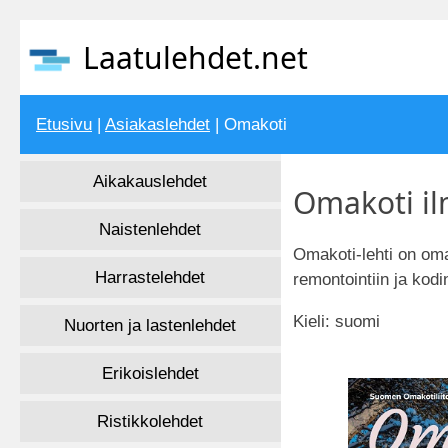
Laatulehdet.net
Etusivu
|
Asiakaslehdet
| Omakoti
Aikakauslehdet
Omakoti il
Naistenlehdet
Omakoti-lehti on oma
Harrastelehdet
remontointiin ja kodi
Kieli: suomi
Nuorten ja lastenlehdet
Erikoislehdet
Ristikkolehdet