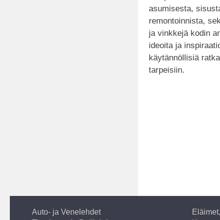
asumisesta, sisust
remontoinnista, sek
ja vinkkejä kodin a
ideoita ja inspiraat
käytännöllisiä ratk
tarpeisiin.
Auto- ja Venelehdet
Eläimet