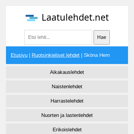
Laatulehdet.net
Etusivu
|
Ruotsinkieliset lehdet
| Sköna Hem
Aikakauslehdet
Naistenlehdet
Harrastelehdet
Nuorten ja lastenlehdet
Erikoislehdet