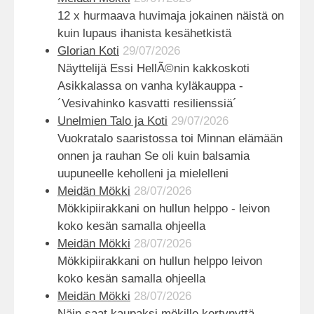
12 x hurmaava huvimaja jokainen näistä on
kuin lupaus ihanista kesähetkistä
Glorian Koti
29/07/2026
Näyttelijä Essi HellÃ©nin kakkoskoti
Asikkalassa on vanha kyläkauppa -
´Vesivahinko kasvatti resilienssiä´
Unelmien Talo ja Koti
29/07/2026
Vuokratalo saaristossa toi Minnan elämään
onnen ja rauhan Se oli kuin balsamia
uupuneelle keholleni ja mielelleni
Meidän Mökki
28/07/2026
Mökkipiirakkani on hullun helppo - leivon
koko kesän samalla ohjeella
Meidän Mökki
28/07/2026
Mökkipiirakkani on hullun helppo leivon
koko kesän samalla ohjeella
Meidän Mökki
28/07/2026
Näin saat kaupaksi mökille kertynyttä