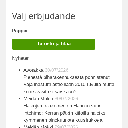
Välj erbjudande
Papper
Tutustu ja tilaa
Nyheter
Avotakka
30/07/2026
Pienestä piharakennuksesta ponnistanut
Vaja ihastutti astioillaan 2010-luvulla mutta
kuinkas sitten kävikään?
Meidän Mökki
30/07/2026
Halkojen tekeminen on Hannun suuri
intohimo: Kerran pätkin kiiloilla haloiksi
kymmenen pinokuutiota kuusitukkeja
Meidän Mökki
29/07/2026