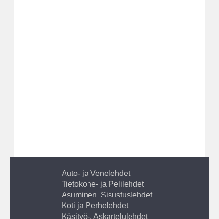
Auto- ja Venelehdet
Tietokone- ja Pelilehdet
Asuminen, Sisustuslehdet
Koti ja Perhelehdet
Käsityö-, Askartelulehdet