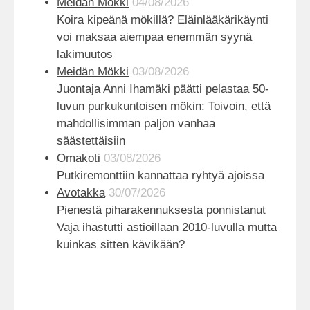
Meidän Mökki
04/08/2026
Koira kipeänä mökillä? Eläinlääkärikäynti
voi maksaa aiempaa enemmän syynä
lakimuutos
Meidän Mökki
03/08/2026
Juontaja Anni Ihamäki päätti pelastaa 50-
luvun purkukuntoisen mökin: Toivoin, että
mahdollisimman paljon vanhaa
säästettäisiin
Omakoti
03/08/2026
Putkiremonttiin kannattaa ryhtyä ajoissa
Avotakka
30/07/2026
Pienestä piharakennuksesta ponnistanut
Vaja ihastutti astioillaan 2010-luvulla mutta
kuinkas sitten kävikään?