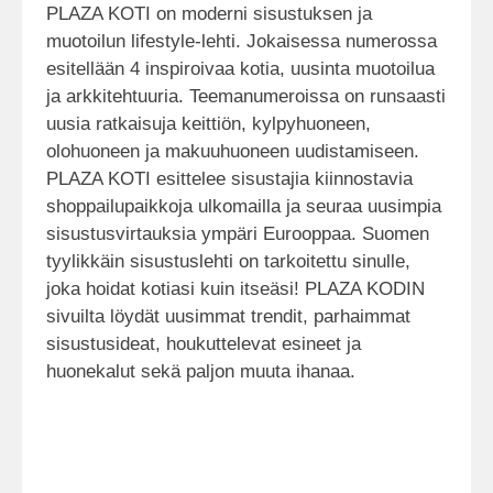
PLAZA KOTI on moderni sisustuksen ja
muotoilun lifestyle-lehti. Jokaisessa numerossa
esitellään 4 inspiroivaa kotia, uusinta muotoilua
ja arkkitehtuuria. Teemanumeroissa on runsaasti
uusia ratkaisuja keittiön, kylpyhuoneen,
olohuoneen ja makuuhuoneen uudistamiseen.
PLAZA KOTI esittelee sisustajia kiinnostavia
shoppailupaikkoja ulkomailla ja seuraa uusimpia
sisustusvirtauksia ympäri Eurooppaa. Suomen
tyylikkäin sisustuslehti on tarkoitettu sinulle,
joka hoidat kotiasi kuin itseäsi! PLAZA KODIN
sivuilta löydät uusimmat trendit, parhaimmat
sisustusideat, houkuttelevat esineet ja
huonekalut sekä paljon muuta ihanaa.