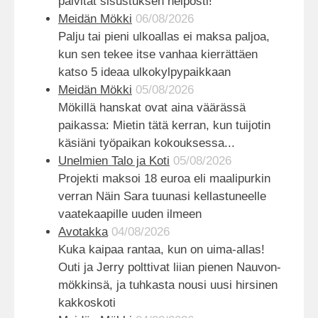
päivität sisustuksen helposti!
Meidän Mökki
06/08/2026
Palju tai pieni ulkoallas ei maksa paljoa,
kun sen tekee itse vanhaa kierrättäen
katso 5 ideaa ulkokylpypaikkaan
Meidän Mökki
05/08/2026
Mökillä hanskat ovat aina väärässä
paikassa: Mietin tätä kerran, kun tuijotin
käsiäni työpaikan kokouksessa...
Unelmien Talo ja Koti
05/08/2026
Projekti maksoi 18 euroa eli maalipurkin
verran Näin Sara tuunasi kellastuneelle
vaatekaapille uuden ilmeen
Avotakka
04/08/2026
Kuka kaipaa rantaa, kun on uima-allas!
Outi ja Jerry polttivat liian pienen Nauvon-
mökkinsä, ja tuhkasta nousi uusi hirsinen
kakkoskoti